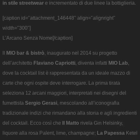
in stile streetwear
e incrementato di due linee la bottiglieria.
[caption id="attachment_146448" align="alignright"
width="300"]
L'Arcano Senza Nome[/caption]
ll
MIO bar & bistrò
, inaugurato nel 2014 su progetto
dell’architetto
Flaviano Capriotti
, diventa infatti
MIO Lab
,
dove la cocktail list è rappresentata da un ideale mazzo di
carte che ogni ospite deve interrogare. La prima tirata
seleziona 12 arcani maggiori, interpretati nei disegni del
fumettista
Sergio Gerasi
, mescolando all’iconografia
tradizionale indizi che rimandano alla storia e agli ingredienti
del cocktail. Ecco così che
Il Matto
rivela Gin Helsinky,
liquore alla rosa Palent, lime, champagne;
La Papessa
Ketel