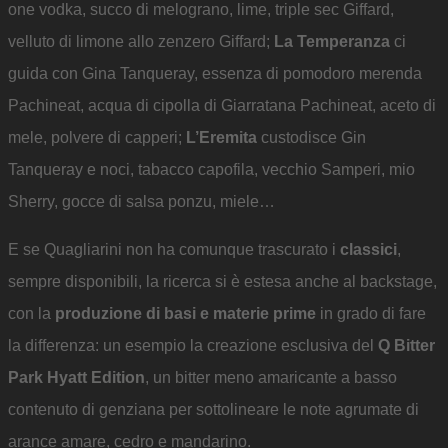
one vodka, succo di melograno, lime, triple sec Giffard,
velluto di limone allo zenzero Giffard;
La Temperanza
ci
guida con Gina Tanqueray, essenza di pomodoro merenda
Pachineat, acqua di cipolla di Giarratana Pachineat, aceto di
mele, polvere di capperi;
L’Eremita
custodisce Gin
Tanqueray e noci, tabacco capofila, vecchio Samperi, mio
Sherry, gocce di salsa ponzu, miele…
E se Quagliarini non ha comunque trascurato i
classici
,
sempre disponibili, la ricerca si è estesa anche al backstage,
con la
produzione di basi e materie prime
in grado di fare
la differenza: un esempio la creazione esclusiva del
Q Bitter
Park Hyatt Edition
, un bitter meno amaricante a basso
contenuto di genziana per sottolineare le note agrumate di
arance amare, cedro e mandarino.