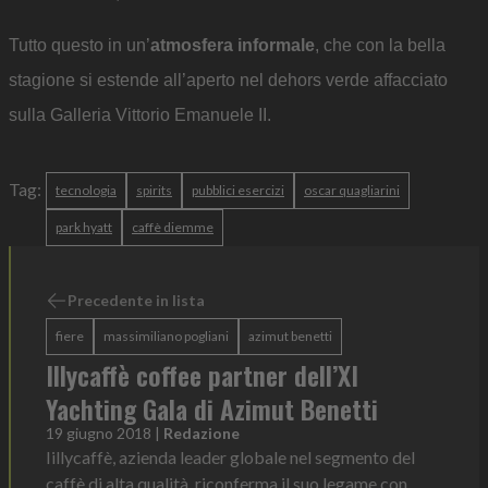
Tutto questo in un’
atmosfera informale
, che con la bella
stagione si estende all’aperto nel dehors verde affacciato
sulla Galleria Vittorio Emanuele II.
Tag:
tecnologia
spirits
pubblici esercizi
oscar quagliarini
park hyatt
caffè diemme
Precedente in lista
fiere
massimiliano pogliani
azimut benetti
Illycaffè coffee partner dell’XI
Yachting Gala di Azimut Benetti
19 giugno 2018
|
Redazione
Iillycaffè, azienda leader globale nel segmento del
caffè di alta qualità, riconferma il suo legame con