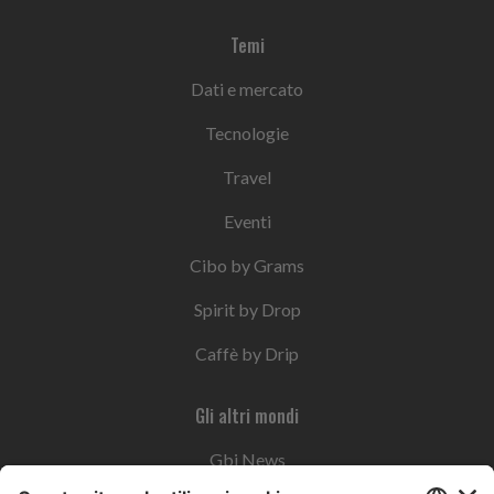
Temi
Dati e mercato
Tecnologie
Travel
Eventi
Cibo by Grams
Spirit by Drop
Caffè by Drip
Gli altri mondi
Gbi News