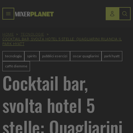
HOME
>
TECNOLOGIE
>
COCKTAIL BAR, SVOLTA HOTEL 5 STELLE: QUAGLIARINI RILANCIA IL
PARK HYATT
tecnologia
spirits
pubblici esercizi
oscar quagliarini
park hyatt
caffè diemme
Cocktail bar,
svolta hotel 5
stelle: Quagliarini