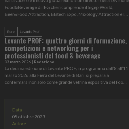
Ilaria Cicero è il nuovo global exhibition director della Divisione
Food&Beverage di IEG che ricomprende il Sigep World,
Beer&Food Attraction, BBtech Expo, Mixology Attraction e le
manifestazioni este...
fiere
Levante Prof
Levante PROF: quattro giorni di formazione,
competizioni e networking per i
professionisti del food & beverage
03 marzo 2026
|
Redazione
La decima edizione di Levante PROF, in programma dall’8 all’11
marzo 2026 alla Fiera del Levante di Bari, si prepara a
confermarsi non solo come grande vetrina espositiva del Food
& Beverage, ma anche...
Data
05 ottobre 2023
Autore