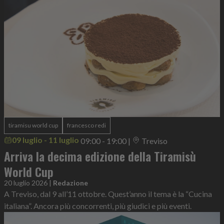
tiramisu world cup
francesco redi
09 luglio - 11 luglio
09:00 - 19:00
|
Treviso
Arriva la decima edizione della Tiramisù
World Cup
20 luglio 2026
|
Redazione
A Treviso, dal 9 all’11 ottobre. Quest’anno il tema è la “Cucina
italiana”. Ancora più concorrenti, più giudici e più eventi.