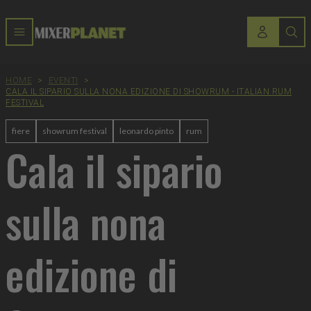
HOME
>
EVENTI
>
CALA IL SIPARIO SULLA NONA EDIZIONE DI SHOWRUM - ITALIAN RUM
FESTIVAL
fiere
showrum festival
leonardo pinto
rum
Cala il sipario
sulla nona
edizione di