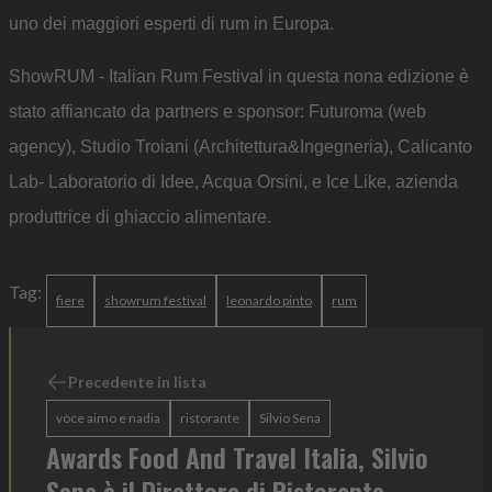
uno dei maggiori esperti di rum in Europa.
ShowRUM - Italian Rum Festival in questa nona edizione è
stato affiancato da partners e sponsor: Futuroma (web
agency), Studio Troiani (Architettura&Ingegneria), Calicanto
Lab- Laboratorio di Idee, Acqua Orsini, e Ice Like, azienda
produttrice di ghiaccio alimentare.
Tag:
fiere
showrum festival
leonardo pinto
rum
Precedente in lista
vòce aimo e nadia
ristorante
Silvio Sena
Awards Food And Travel Italia, Silvio
Sena è il Direttore di Ristorante