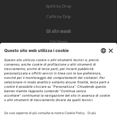
Spirit by Drop
Caffè by Drip
Gli altri mondi
Gbi News
Instoremag
Esplora il gruppo
Edra Edizioni
Edizioni LSWR
LSWR Group
Edra Edizioni