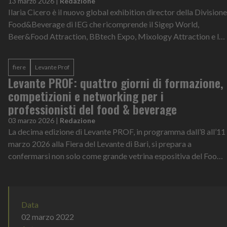
13 marzo 2026
|
Redazione
Ilaria Cicero è il nuovo global exhibition director della Divisione
Food&Beverage di IEG che ricomprende il Sigep World,
Beer&Food Attraction, BBtech Expo, Mixology Attraction e le
manifestazioni este...
fiere
Levante Prof
Levante PROF: quattro giorni di formazione,
competizioni e networking per i
professionisti del food & beverage
03 marzo 2026
|
Redazione
La decima edizione di Levante PROF, in programma dall’8 all’11
marzo 2026 alla Fiera del Levante di Bari, si prepara a
confermarsi non solo come grande vetrina espositiva del Food
& Beverage, ma anche...
Data
02 marzo 2022