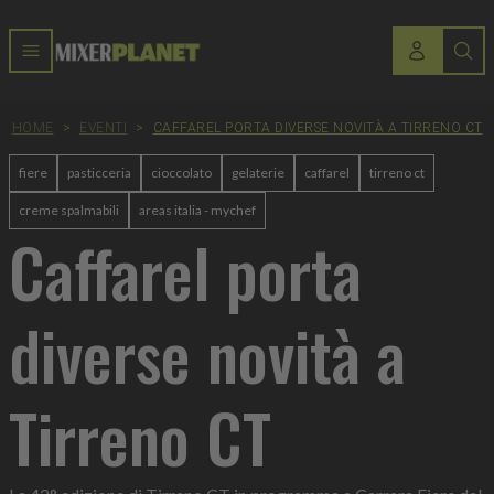
HOME
>
EVENTI
>
CAFFAREL PORTA DIVERSE NOVITÀ A TIRRENO CT
fiere
pasticceria
cioccolato
gelaterie
caffarel
tirreno ct
creme spalmabili
areas italia - mychef
Caffarel porta
diverse novità a
Tirreno CT