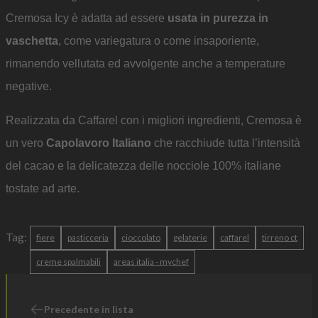
Cremosa Icy è adatta ad essere
usata in purezza in
vaschetta
, come variegatura o come insaporiente,
rimanendo vellutata ed avvolgente anche a temperature
negative.
Realizzata da Caffarel con i migliori ingredienti, Cremosa è
un vero
Capolavoro Italiano
che racchiude tutta l’intensità
del cacao e la delicatezza delle nocciole 100% italiane
tostate ad arte.
Tag:
fiere
pasticceria
cioccolato
gelaterie
caffarel
tirreno ct
creme spalmabili
areas italia - mychef
Precedente in lista