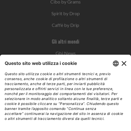
Cibo by Grams
Spirit by Drop
Caffè by Drip
Gli altri mondi
Gbi News
Instoremag
Esplora il gruppo
Edra Edizioni
Edizioni LSWR
LSWR Group
Edra Edizioni