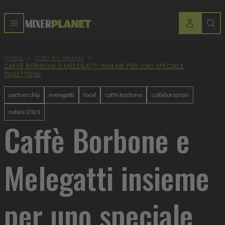
HOME
>
CIBO BY GRAMS
>
CAFFÈ BORBONE E MELEGATTI INSIEME PER UNO SPECIALE
PANETTONE
partnership
melegatti
food
caffè borbone
collaborazioni
natale 2021
Caffè Borbone e
Melegatti insieme
per uno speciale