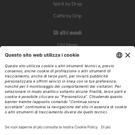
Spirit by Drop
Caffè by Drip
Gli altri mondi
Gbi News
Instoremag
Esplora il gruppo
Edra Edizioni
Edizioni LSWR
LSWR Group
Edra Edizioni
La Tribuna