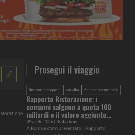
Prosegui il viaggio
lino enrico stoppani
attualità
fipe-confcommercio
Rapporto Ristorazione: i
consumi salgono a quota 100
miliardi e il valore aggiunto
istorazione
segna +0,5%
09 aprile 2026
|
Redazione
A Roma è stato presentato il Rapporto