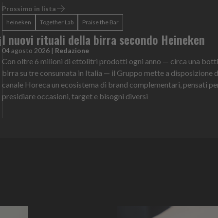
Prossimo in lista
heineken
Together Lab
Praise the Bar
I nuovi rituali della birra secondo Heineken
i
04 agosto 2026
|
Redazione
Con oltre 6 milioni di ettolitri prodotti ogni anno — circa una botti
birra su tre consumata in Italia — il Gruppo mette a disposizione 
canale Horeca un ecosistema di brand complementari, pensati pe
presidiare occasioni, target e bisogni diversi