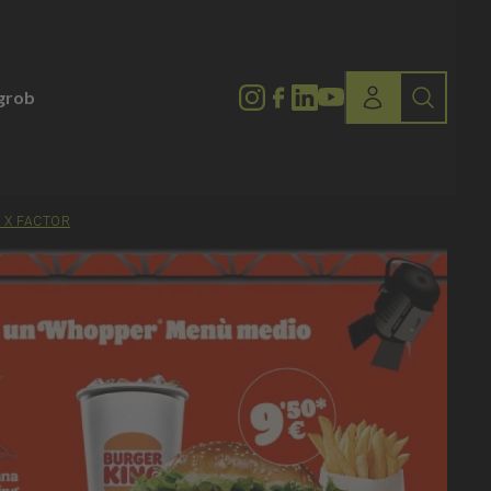
lgrob
I X FACTOR