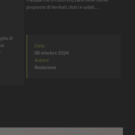
proposte di lievitati, dolci e salati.
Un’esplosione di gusto espressa in un’ampia
scelta di coperture e farciture d...
glia di
del
Data
r
08 ottobre 2024
Autore
Redazione