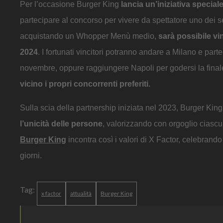
Per l’occasione Burger King
lancia un’iniziativa special
partecipare al concorso per vivere da spettatore uno dei se
acquistando un Whopper Menù medio,
sarà possibile vin
2024
. I fortunati vincitori potranno andare a Milano e par
novembre, oppure raggiungere Napoli per godersi la final
vicino i propri concorrenti preferiti.
Sulla scia della partnership iniziata nel 2023, Burger K
l’unicità delle persone
, valorizzando con orgoglio ciascu
Burger King
incontra così i valori di X Factor, celebrando 
giorni.
Tag:
x factor
attualità
Burger King