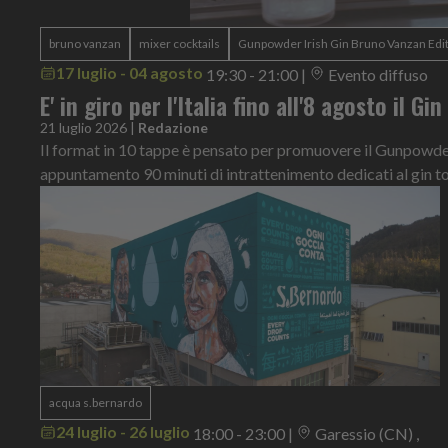
bruno vanzan
mixer cocktails
Gunpowder Irish Gin Bruno Vanzan Edi
17 luglio - 04 agosto
19:30 - 21:00
|
Evento diffuso
E' in giro per l'Italia fino all'8 agosto il Gi
21 luglio 2026
|
Redazione
Il format in 10 tappe è pensato per promuovere il Gunpowder 
appuntamento 90 minuti di intrattenimento dedicati al gin t
acqua s.bernardo
24 luglio - 26 luglio
18:00 - 23:00
|
Garessio (CN) ,