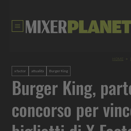
HOME
>
x factor
attualità
Burger King
Burger King, parte
concorso per vinc
biglietti di X Fact