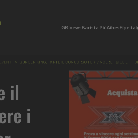
GBInews
Barista Più
Aibes
Fipe
Ita
EVENTI
>
BURGER KING, PARTE IL CONCORSO PER VINCERE I BIGLIETTI D
 il
ere i
or