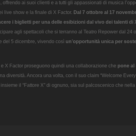
e
, offrendo ai suoi clienti e a tutti gli appassionati di musica l’opp
i live show e la finale di X Factor.
Dal 7 ottobre al 17 novemb
cere i biglietti per una delle esibizioni dal vivo dei talenti di
tecipare agli spettacoli che si terranno al Teatro Repower dal 24 o
e del 5 dicembre, vivendo così
un’opportunità unica per sost
ing e X Factor proseguono quindi una collaborazione che
pone al
na diversità. Ancora una volta, con il suo claim “Welcome Ever
insieme il “Fattore X” di ognuno, sia sul palcoscenico che nella vi