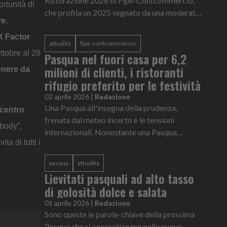
Ristorazione 2026 di Fipe-Confcommercio,
ortunità di
che profila un 2025 segnato da una moderata
re
,
crescita pur in presenza di numerose criticità
strutturali e di un contesto s...
 X Factor
attualità
fipe-confcommercio
ttobre al 28
Pasqua nel fuori casa per 6,2
milioni di clienti, i ristoranti
enere da
rifugio preferito per le festività
02 aprile 2026
|
Redazione
Una Pasqua all'insegna della prudenza,
 centro
frenata dal meteo incerto e le tensioni
ybody”,
internazionali. Nonostante una Pasqua
ta di tutti i
"bassa" e le incognite meteorologiche e
geopolitiche frenino in parte le classiche...
pasqua
attualità
Lievitati pasquali ad alto tasso
di golosità dolce e salata
01 aprile 2026
|
Redazione
Sono queste le parole-chiave della prossima
Pasqua che si concretizzano nelle nuove