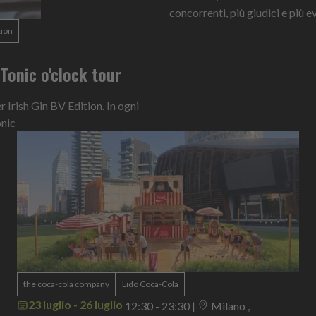
concorrenti, più giudici e più ev
tion
n Tonic o'clock tour
Irish Gin BV Edition. In ogni
onic
the coca-cola company
Lido Coca-Cola
23 luglio - 26 luglio
12:30 - 23:30
|
Milano ,