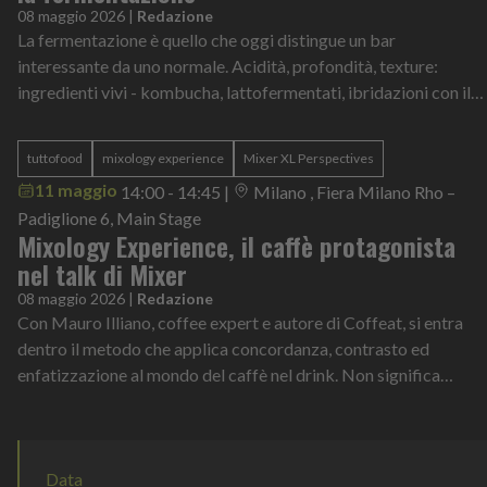
08 maggio 2026
|
Redazione
La fermentazione è quello che oggi distingue un bar
interessante da uno normale. Acidità, profondità, texture:
ingredienti vivi - kombucha, lattofermentati, ibridazioni con il
vino - che cambiano il modo di costruire un drink e di abbinarlo
a un piatto. Ciro Fontanesi, coordinatore di ALMA Wine
tuttofood
mixology experience
Mixer XL Perspectives
Academy, guida questa esplorazione con la concretezza di chi
11 maggio
14:00 - 14:45
|
Milano , Fiera Milano Rho –
conosce il confine tra identità e complessità inutile.
Padiglione 6, Main Stage
Mixology Experience, il caffè protagonista
nel talk di Mixer
08 maggio 2026
|
Redazione
Con Mauro Illiano, coffee expert e autore di Coffeat, si entra
dentro il metodo che applica concordanza, contrasto ed
enfatizzazione al mondo del caffè nel drink. Non significa
“aggiungere caffè” a un cocktail. Significa capire estrazioni,
temperature, profili aromatici, origini e come ogni variabile
cambia il risultato nel bicchiere.
Data