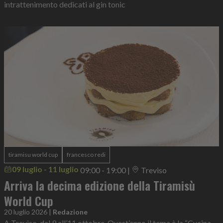
intrattenimento dedicati al gin tonic
tiramisu world cup
francesco redi
09 luglio - 11 luglio
09:00 - 19:00
|
Treviso
Arriva la decima edizione della Tiramisù
World Cup
20 luglio 2026
|
Redazione
A Treviso, dal 9 all’11 ottobre. Quest’anno il tema è la “Cucina