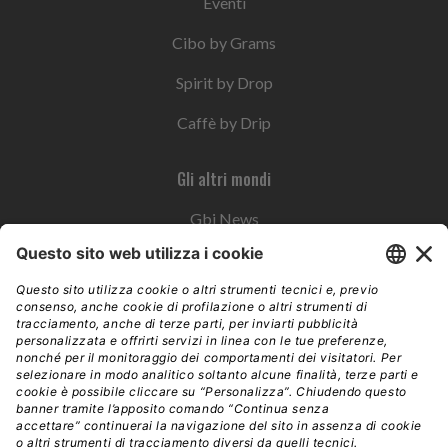
Eventi
Cibo by Grams
Spirit by Drop
Caffè by Drip
Gli altri mondi
Gbi News
Instoremag
Esplora il gruppo
Edra Edizioni
Edizioni LSWR
LSWR Group