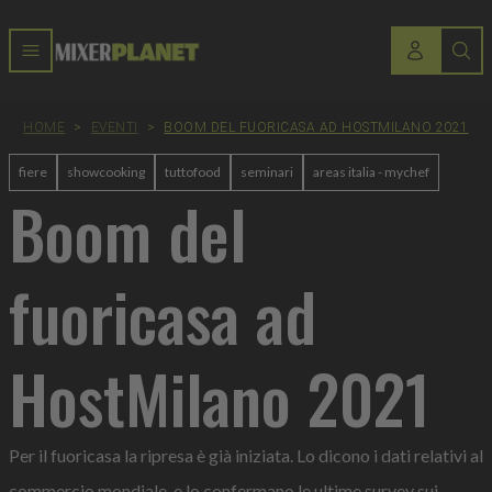
HOME
>
EVENTI
>
BOOM DEL FUORICASA AD HOSTMILANO 2021
fiere
showcooking
tuttofood
seminari
areas italia - mychef
Boom del
fuoricasa ad
HostMilano 2021
Per il fuoricasa la ripresa è già iniziata. Lo dicono i dati relativi al
commercio mondiale, e lo confermano le ultime survey sui