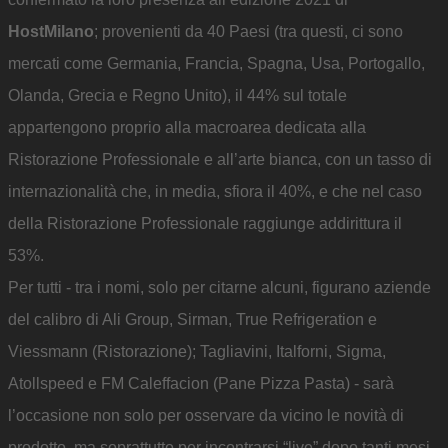
HostMilano
; provenienti da 40 Paesi (tra questi, ci sono
mercati come Germania, Francia, Spagna, Usa, Portogallo,
Olanda, Grecia e Regno Unito), il 44% sul totale
appartengono proprio alla macroarea dedicata alla
Ristorazione Professionale e all’arte bianca, con un tasso di
internazionalità che, in media, sfiora il 40%, e che nel caso
della Ristorazione Professionale raggiunge addirittura il
53%.
Per tutti - tra i nomi, solo per citarne alcuni, figurano aziende
del calibro di Ali Group, Sirman, True Refrigeration e
Viessmann (Ristorazione); Tagliavini, Italforni, Sigma,
Atollspeed e FM Caleffacion (Pane Pizza Pasta) - sarà
l’occasione non solo per osservare da vicino le novità di
prodotto, ma soprattutto per incontrarsi “live” dopo tanti mesi,