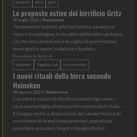
bevande
birra
gritz
Le proposte estive del birrificio Gritz
30 luglio 2021
|
Redazione
Temperature bollenti, gite fuori porta, vacanze al
mare o in montagna. Le location dell’estate cambiano,
ciò che non cambia mai è la voglia di sperimentare
nuovi gusti e sapori, solleticare il palato...
Prossimo in lista
heineken
Together Lab
Praise the Bar
I nuovi rituali della birra secondo
Heineken
04 agosto 2026
|
Redazione
Con oltre 6 milioni di ettolitri prodotti ogni anno —
circa una bottiglia di birra su tre consumata in Italia —
il Gruppo mette a disposizione del canale Horeca un
ecosistema di brand complementari, pensati per
presidiare occasioni, target e bisogni diversi