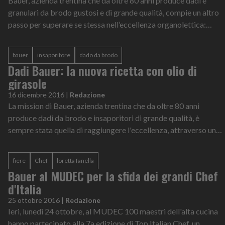
Bauer, azienda trentina che da oltre 80 anni produce dadi e
granulari da brodo gustosi e di grande qualità, compie un altro
passo per superare se stessa nell’eccellenza organolettica:
arriva una nuova...
bauer
insaporitore
dado da brodo
Dadi Bauer: la nuova ricetta con olio di
girasole
16 dicembre 2016
|
Redazione
La mission di Bauer, azienda trentina che da oltre 80 anni
produce dadi da brodo e insaporitori di grande qualità, è
sempre stata quella di raggiungere l'eccellenza, attraverso un
processo di continuo...
fiere
Chef
loretta fanella
Bauer al MUDEC per la sfida dei grandi Chef
d'Italia
25 ottobre 2016
|
Redazione
Ieri, lunedì 24 ottobre, al MUDEC 100 maestri dell'alta cucina
hanno partecipato alla 7a edizione di Top Italian Chef, un