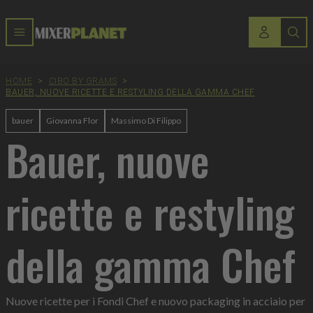
HOME
>
CIBO BY GRAMS
>
BAUER, NUOVE RICETTE E RESTYLING DELLA GAMMA CHEF
bauer
Giovanna Flor
Massimo Di Filippo
Bauer, nuove
ricette e restyling
della gamma Chef
Nuove ricette per i Fondi Chef e nuovo packaging in acciaio per