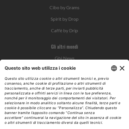
Cibo by Grams
Spirit by Drop
Caffè by Drip
Gli altri mondi
Gbi News
Instoremag
Esplora il gruppo
Edra Edizioni
Edizioni LSWR
LSWR Group