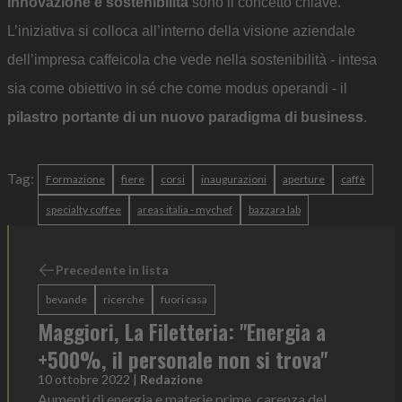
Innovazione e sostenibilità
sono il concetto chiave.
L’iniziativa si colloca all’interno della visione aziendale
dell’impresa caffeicola che vede nella sostenibilità - intesa
sia come obiettivo in sé che come modus operandi - il
pilastro portante di un nuovo paradigma di business
.
Tag:
Formazione
fiere
corsi
inaugurazioni
aperture
caffè
specialty coffee
areas italia - mychef
bazzara lab
Precedente in lista
bevande
ricerche
fuori casa
Maggiori, La Filetteria: "Energia a
+500%, il personale non si trova"
10 ottobre 2022
|
Redazione
Aumenti di energia e materie prime, carenza del