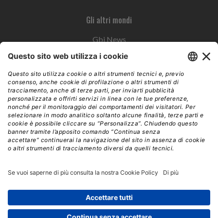
Gli altri mondi
Gbi News
Instoremag
Esplora il gruppo
Edra Edizioni
Edizioni LSWR
LSWR Group
Edra Edizioni
La Tribuna
Mixer è un prodotto del network Edra Edizioni. Direzione, amministrazione,
redazione, pubblicità | © Copyright 2026 – Tutti i diritti riservati | Partita IVA e C.F.