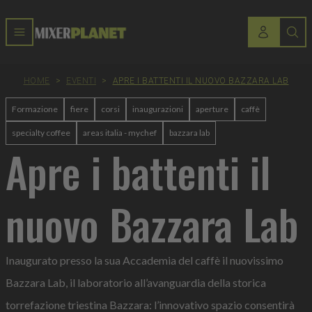
HOME
>
EVENTI
>
APRE I BATTENTI IL NUOVO BAZZARA LAB
Formazione
fiere
corsi
inaugurazioni
aperture
caffè
specialty coffee
areas italia - mychef
bazzara lab
Apre i battenti il
nuovo Bazzara Lab
Inaugurato presso la sua Accademia del caffè il nuovissimo
Bazzara Lab, il laboratorio all’avanguardia della storica
torrefazione triestina Bazzara: l’innovativo spazio consentirà