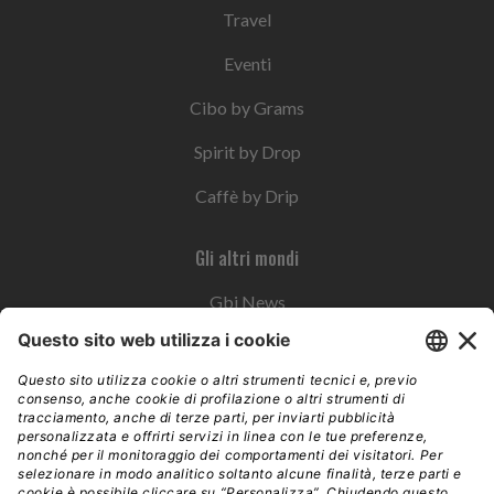
Travel
Eventi
Cibo by Grams
Spirit by Drop
Caffè by Drip
Gli altri mondi
Gbi News
Instoremag
Esplora il gruppo
Edra Edizioni