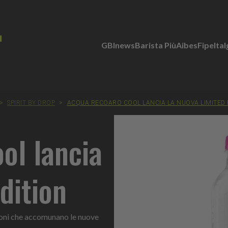
GBInews
Barista Più
Aibes
Fipe
Ita
>
SPIRIT BY DROP
>
ACQUA RECOARO COOL LANCIA LA NUOVA LIMITED 
ol lancia
dition
sioni che accomunano le nuove