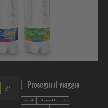
Prosegui il viaggio
bevande
milano whisky festival