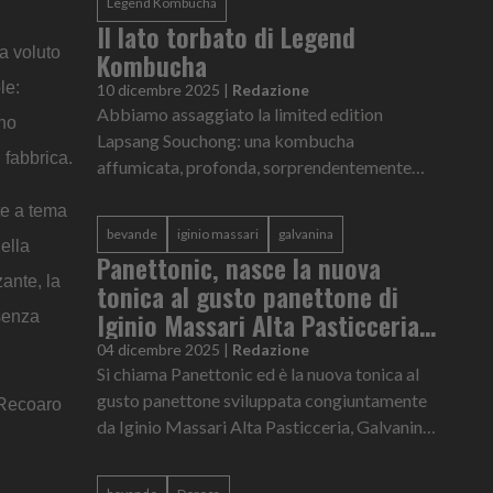
Legend Kombucha
Il lato torbato di Legend
a voluto
Kombucha
le:
10 dicembre 2025
|
Redazione
Abbiamo assaggiato la limited edition
ono
Lapsang Souchong: una kombucha
 fabbrica.
affumicata, profonda, sorprendentemente
equilibrata. E sì, ci è piaciuta.La nuova limited
te a tema
edition di Legend Kombucha, Lapsang Souch...
bevande
iginio massari
galvanina
della
Panettonic, nasce la nuova
zante, la
tonica al gusto panettone di
Iginio Massari Alta Pasticceria,
esenza
Galvanina e Baldo Baldinini
04 dicembre 2025
|
Redazione
Si chiama Panettonic ed è la nuova tonica al
gusto panettone sviluppata congiuntamente
n Recoaro
da Iginio Massari Alta Pasticceria, Galvanina
e Baldo Baldinini. Il progetto ha preso forma a
partire da un'intui...