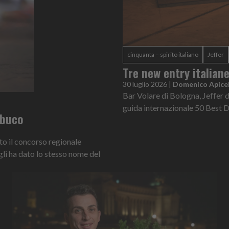
cinquanta – spirito italiano
Jeffer
Tre new entry italian
30 luglio 2026
|
Domenico Apicel
Bar Volare di Bologna, Jeffer d
guida internazionale 50 Best 
ambuco
nto il concorso regionale
gli ha dato lo stesso nome del