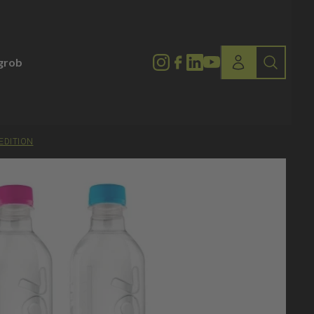
lgrob
EDITION