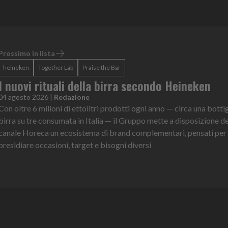
Prossimo in lista
heineken
Together Lab
Praise the Bar
I nuovi rituali della birra secondo Heineken
04 agosto 2026
|
Redazione
Con oltre 6 milioni di ettolitri prodotti ogni anno — circa una bottig
birra su tre consumata in Italia — il Gruppo mette a disposizione de
canale Horeca un ecosistema di brand complementari, pensati per
presidiare occasioni, target e bisogni diversi