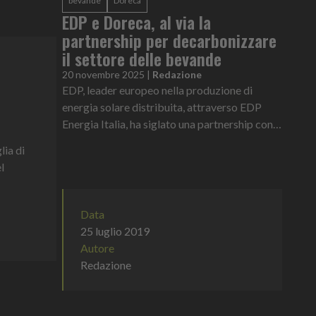
bevande
Doreca
EDP e Doreca, al via la
partnership per decarbonizzare
il settore delle bevande
20 novembre 2025
|
Redazione
EDP, leader europeo nella produzione di
energia solare distribuita, attraverso EDP
Energia Italia, ha siglato una partnership con
Doreca, azienda italiana specializzata nella
lia di
distribuzione all’ingross...
l
Data
25 luglio 2019
Autore
Redazione