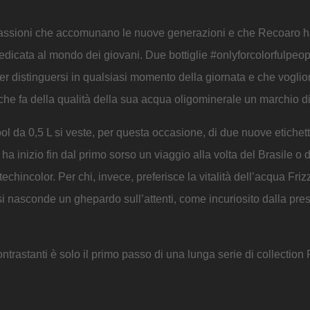
e passioni che accomunano le nuove generazioni e che Recoaro h
dedicata al mondo dei giovani. Due bottiglie #onlyforcolorfulpeop
r distinguersi in qualsiasi momento della giornata e che vogli
che fa della qualità della sua acqua oligominerale un marchio di
ol da 0,5 L si veste, per questa occasione, di due nuove etichet
 ha inizio fin dal primo sorso un viaggio alla volta del Brasile o 
hincolor. Per chi, invece, preferisce la vitalità dell’acqua Friz
si nasconde un ghepardo sull’attenti, come incuriosito dalla pr
contrastanti è solo il primo passo di una lunga serie di collectio