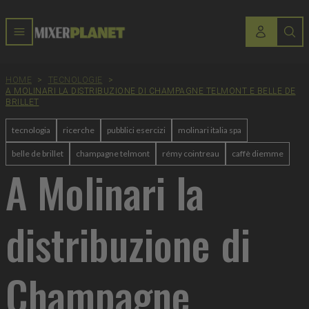
HOME
>
TECNOLOGIE
>
A MOLINARI LA DISTRIBUZIONE DI CHAMPAGNE TELMONT E BELLE DE
BRILLET
tecnologia
ricerche
pubblici esercizi
molinari italia spa
belle de brillet
champagne telmont
rémy cointreau
caffè diemme
A Molinari la
distribuzione di
Champagne