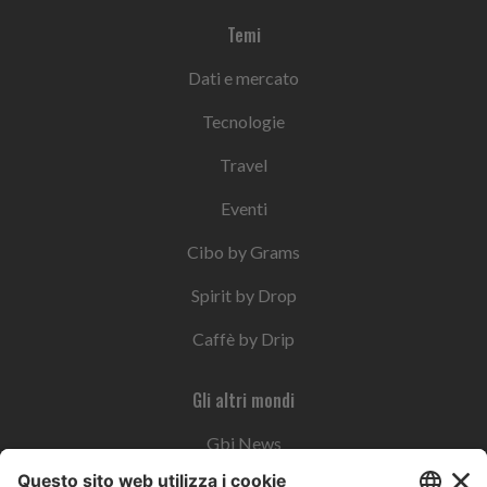
Temi
Dati e mercato
Tecnologie
Travel
Eventi
Cibo by Grams
Spirit by Drop
Caffè by Drip
Gli altri mondi
Gbi News
Instoremag