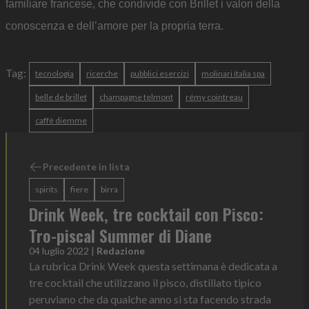
familiare francese, che condivide con Brillet i valori della
conoscenza e dell’amore per la propria terra.
Tag:
tecnologia
ricerche
pubblici esercizi
molinari italia spa
belle de brillet
champagne telmont
rémy cointreau
caffè diemme
Precedente in lista
spirits
fiere
birra
Drink Week, tre cocktail con Pisco:
Tro-piscal Summer di Diane
04 luglio 2022
|
Redazione
La rubrica Drink Week questa settimana è dedicata a
tre cocktail che utilizzano il pisco, distillato tipico
peruviano che da qualche anno si sta facendo strada