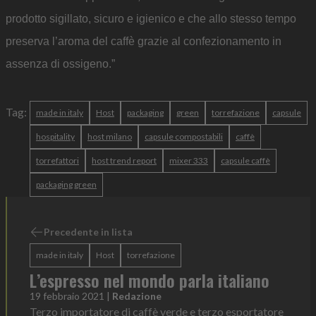
prodotto sigillato, sicuro e igienico e che allo stesso tempo
preserva l’aroma del caffè grazie al confezionamento in
assenza di ossigeno.”
Tag:
made in italy
Host
packaging
green
torrefazione
capsule
hospitality
host milano
capsule compostabili
caffè
torrefattori
host trend report
mixer 333
capsule caffè
packaging green
Precedente in lista
made in italy
Host
torrefazione
L’espresso nel mondo parla italiano
19 febbraio 2021
|
Redazione
Terzo importatore di caffè verde e terzo esportatore