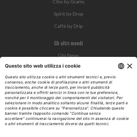
Cibo by Grams
Spirit by Drop
Caffè by Drip
Gli altri mondi
Gbi News
Instoremag
Esplora il gruppo
Edra Edizioni
Edizioni LSWR
LSWR Group
Edra Edizioni