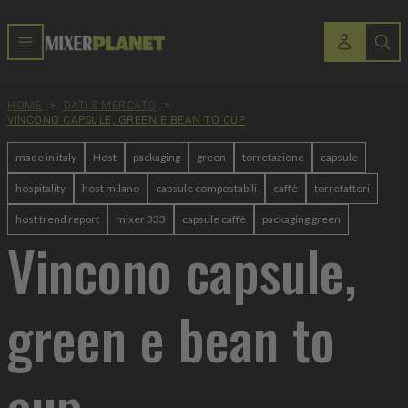
HOME
>
DATI & MERCATO
>
VINCONO CAPSULE, GREEN E BEAN TO CUP
made in italy
Host
packaging
green
torrefazione
capsule
hospitality
host milano
capsule compostabili
caffè
torrefattori
host trend report
mixer 333
capsule caffè
packaging green
Vincono capsule,
green e bean to
cup