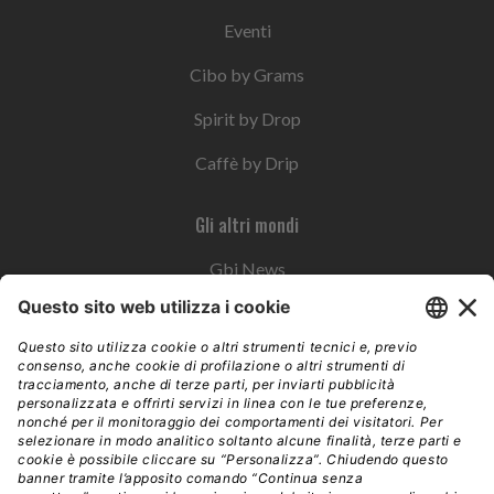
Eventi
Cibo by Grams
Spirit by Drop
Caffè by Drip
Gli altri mondi
Gbi News
Instoremag
Esplora il gruppo
Edra Edizioni
Edizioni LSWR