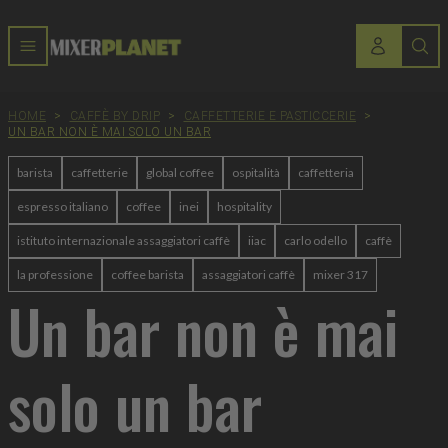
HOME
>
CAFFÈ BY DRIP
>
CAFFETTERIE E PASTICCERIE
>
UN BAR NON È MAI SOLO UN BAR
barista
caffetterie
global coffee
ospitalità
caffetteria
espresso italiano
coffee
inei
hospitality
istituto internazionale assaggiatori caffè
iiac
carlo odello
caffè
la professione
coffee barista
assaggiatori caffè
mixer 317
Un bar non è mai
solo un bar