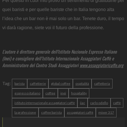
Per questo in cuor mio provo un sentimento di gratitudine per
quei baristi e per quelle bariste che in Italia tengono alta
l’idea che un bar non è mai solo un bar. Tenete duro, il tempo
vi darà ragione, siete voi il futuro della professione.
L’autore è direttore generale dell'Istituto Nazionale Espresso Italiano
(Inei) e consigliere dell’Istituto Internazionale Assaggiatori Caffè e
Amministratore del Centro Studi Assaggiatori
www.assaggiatoricaffe.org
Tag:
barista
caffetterie
global coffee
ospitalità
caffetteria
espresso italiano
coffee
inei
hospitality
istituto internazionale assaggiatori caffè
iiac
carlo odello
caffè
la professione
coffee barista
assaggiatori caffè
mixer 317