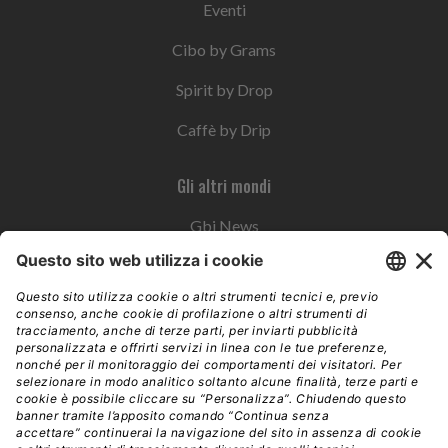
Eventi
Cibo by Grams
Spirit by Drop
Caffè by Drip
Gli altri mondi
Gbi News
Instoremag
Esplora il gruppo
Edra Edizioni
Edizioni LSWR
LSWR Group