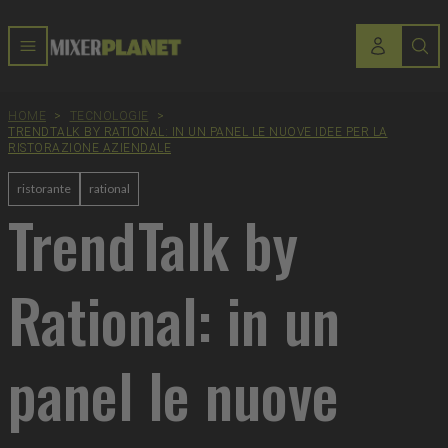
HOME
>
TECNOLOGIE
>
TRENDTALK BY RATIONAL: IN UN PANEL LE NUOVE IDEE PER LA
RISTORAZIONE AZIENDALE
ristorante
rational
TrendTalk by
Rational: in un
panel le nuove