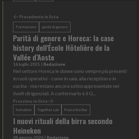
Precedente in lista
Formazione
parità di genere
Parità di genere e Horeca: la case
history dell'École Hôtelière de la
Vallée d’Aoste
16 luglio 2025
|
Redazione
Nel settore Horeca le donne sono sempre più presenti
in ruoli operativi - come in sala, alla reception o in
cucina - ma restano ancora sottorappresentate nei
livelli dirigenziali. A confermarlo è il G...
Prossimo in lista
heineken
Together Lab
Praise the Bar
I nuovi rituali della birra secondo
Heineken
04 agosto 2026
|
Redazione