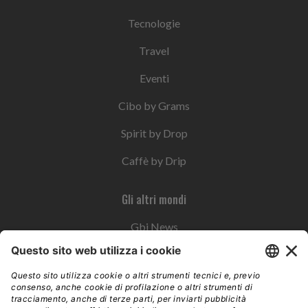
Tecnologie
Travel
Eventi
Cibo by Grams
Spirit by Drop
Caffè by Drip
Gli altri mondi
Gbi News
Instoremag
Esplora il gruppo