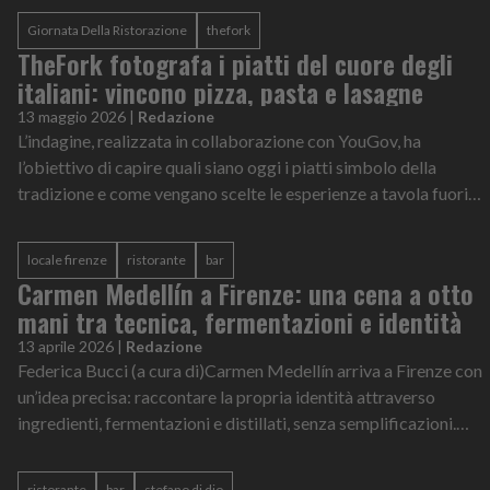
Giornata Della Ristorazione
thefork
TheFork fotografa i piatti del cuore degli
italiani: vincono pizza, pasta e lasagne
13 maggio 2026
|
Redazione
L’indagine, realizzata in collaborazione con YouGov, ha
l’obiettivo di capire quali siano oggi i piatti simbolo della
tradizione e come vengano scelte le esperienze a tavola fuori
casa.
locale firenze
ristorante
bar
Carmen Medellín a Firenze: una cena a otto
mani tra tecnica, fermentazioni e identità
13 aprile 2026
|
Redazione
Federica Bucci (a cura di)Carmen Medellín arriva a Firenze con
un’idea precisa: raccontare la propria identità attraverso
ingredienti, fermentazioni e distillati, senza semplificazioni.
Negli spazi de...
ristorante
bar
stefano di dio