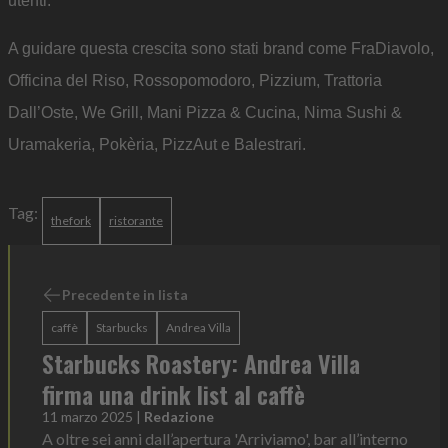
utenti.
A guidare questa crescita sono stati brand come FraDiavolo,
Officina del Riso, Rossopomodoro, Pizzium, Trattoria
Dall’Oste, We Grill, Mani Pizza & Cucina, Nima Sushi &
Uramakeria, Pokèria, PizzAut e Balestrari.
Tag:
thefork
ristorante
Precedente in lista
caffè
Starbucks
Andrea Villa
Starbucks Roastery: Andrea Villa
firma una drink list al caffè
11 marzo 2025
|
Redazione
A oltre sei anni dall’apertura 'Arriviamo', bar all’interno