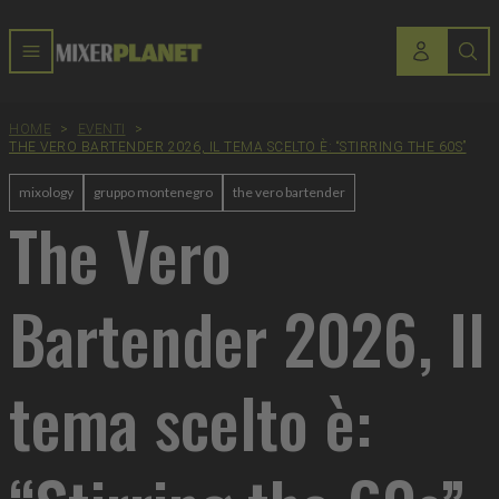
HOME
>
EVENTI
>
THE VERO BARTENDER 2026, IL TEMA SCELTO È: “STIRRING THE 60S”
mixology
gruppo montenegro
the vero bartender
The Vero
Bartender 2026, Il
tema scelto è: