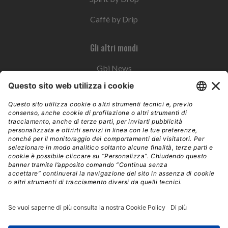
Caffè by Drip
Gli altri mondi
Gbi News
Instoremag
Esplora il gruppo
Edra Edizioni
Edizioni LSWR
LSWR Group
Edra Edizioni
La Tribuna