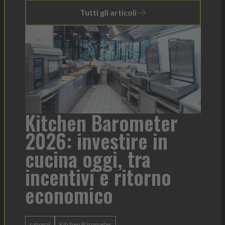
Tutti gli articoli
ter
Heinz Mayonnaise: un
in
formato per ogni
contesto di servizio
rno
Heinz Mayonnaise
Heinz
La novità di quest'anno è la Chef Bottle 1L:
ergonomica, con perfetta visibilità sul contenuto e