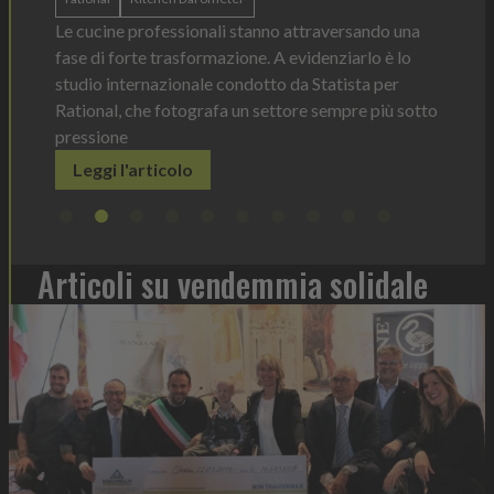
dosaggio sempre sotto controllo
ersando una
Leggi l'articolo
I
iarlo è lo
p
ista per
e
pre più sotto
Articoli su vendemmia solidale