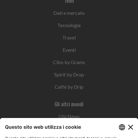
Temi
Dati e mercato
Tecnologie
Travel
Eventi
Cibo by Grams
Spirit by Drop
Caffè by Drip
Gli altri mondi
Gbi News
Instoremag