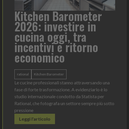
a
Kitchen Barometer
He
2026: investire in
fo
cucina oggi, tra
con
incentivi e ritorno
economico
Heinz 
 anno —
La novi
n Italia
ergonom
rational
Kitchen Barometer
e Horeca
dosagg
ati per
Le cucine professionali stanno attraversando una
Legg
fase di forte trasformazione. A evidenziarlo è lo
studio internazionale condotto da Statista per
Rational, che fotografa un settore sempre più sotto
pressione
Leggi l'articolo