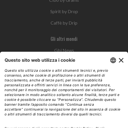
Spirit by Drop
Caffè by Drip
Gli altri mondi
Gbi News
Instoremag
Esplora il gruppo
Edra Edizioni
Edizioni LSWR
LSWR Group
Edra Edizioni