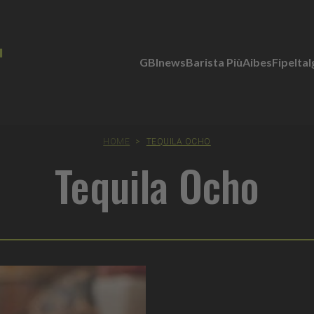
GBInews
Barista Più
Aibes
Fipe
Ita
HOME
>
TEQUILA OCHO
Tequila Ocho