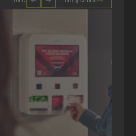
4
di
10
Tutti gli articoli