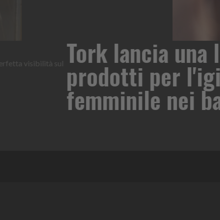
a di
tork
Tork Period Care
e
Il dispenser Tork Period Car
Nuvenia di Essity, elimina l
i pubblici
Leggi l'articolo