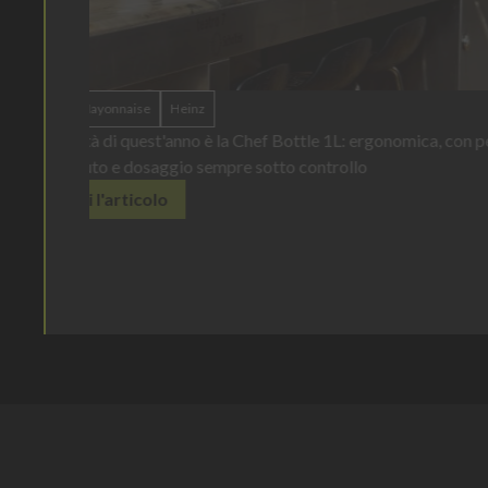
Tork lancia una line
sibilità sul
prodotti per l'igien
femminile nei bagn