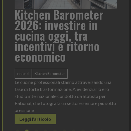
a
Kitchen Barometer
He
2026: investire in
fo
cucina oggi, tra
con
incentivi e ritorno
economico
Heinz 
 anno —
La novi
n Italia
ergonom
rational
Kitchen Barometer
e Horeca
dosagg
ati per
Le cucine professionali stanno attraversando una
Legg
fase di forte trasformazione. A evidenziarlo è lo
studio internazionale condotto da Statista per
Rational, che fotografa un settore sempre più sotto
pressione
Leggi l'articolo