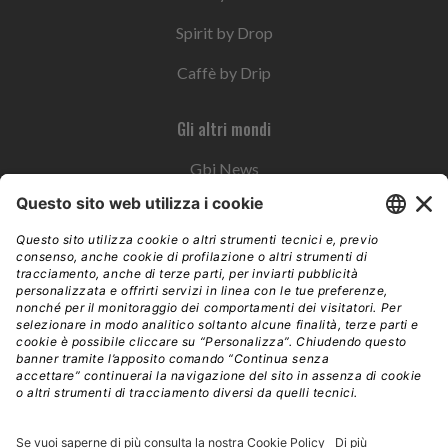
Spirit by Drop
Caffè by Drip
Gli altri mondi
Gbi News
Instoremag
Esplora il gruppo
Edra Edizioni
Edizioni LSWR
LSWR Group
Edra Edizioni