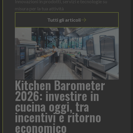
Innovazioni in prodotti, servizi e tecnologie su
misura per la tua attività
Tutti gli articoli
a
Kitchen Barometer
He
2026: investire in
fo
cucina oggi, tra
con
incentivi e ritorno
economico
Heinz 
 anno —
La novi