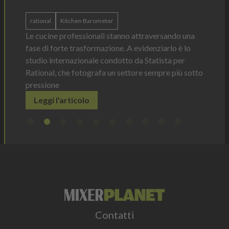
n Italia
ergonom
rational
Kitchen Barometer
e Horeca
dosagg
ati per
Le cucine professionali stanno attraversando una
Legg
fase di forte trasformazione. A evidenziarlo è lo
studio internazionale condotto da Statista per
Rational, che fotografa un settore sempre più sotto
pressione
Leggi l'articolo
Contatti