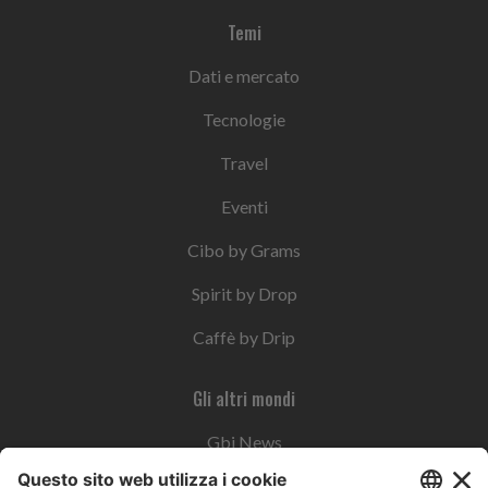
Temi
Dati e mercato
Tecnologie
Travel
Eventi
Cibo by Grams
Spirit by Drop
Caffè by Drip
Gli altri mondi
Gbi News
Instoremag