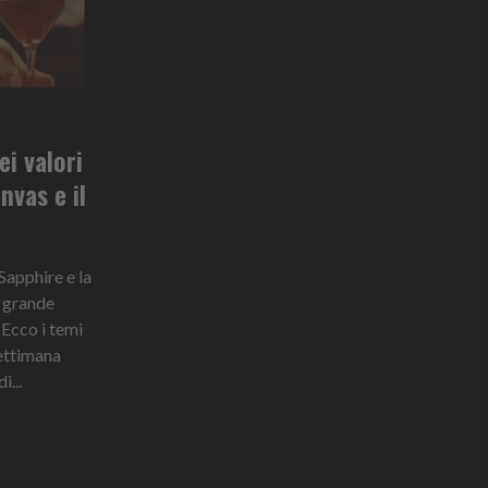
ei valori
nvas e il
Sapphire e la
n grande
. Ecco i temi
ettimana
...