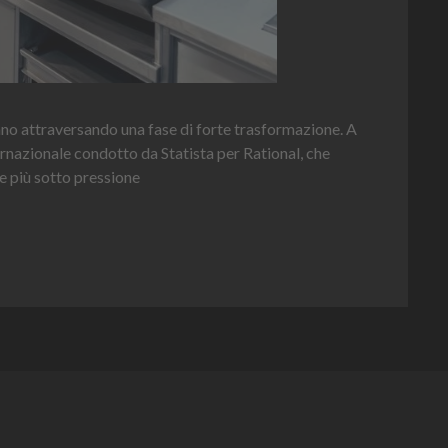
Hei
nno attraversando una fase di forte trasformazione. A
per 
ernazionale condotto da Statista per Rational, che
e più sotto pressione