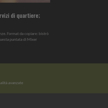
vizi di quartiere;
nze. Format da copiare: bistrò
i questa puntata di Mixer
nalità avanzate