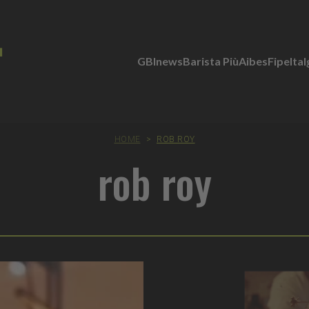
GBInews
Barista Più
Aibes
Fipe
Ita
HOME
>
ROB ROY
rob roy