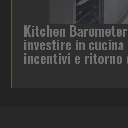
Kitchen Barometer
di birra su
investire in cucina 
oreca un
 target e
incentivi e ritorn