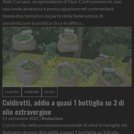
Aldo Cursano, vicepresidente di Fipe-Confcommercio, non
nasconde amarezza e preoccupazione nel commentare
l’ennesimo tentativo da parte della Federazione di
sensibilizzare la politica circa le diffico...
ricerche
coldiretti
rincari
Coldiretti, addio a quasi 1 bottiglia su 3 di
olio extravergine
13 settembre 2022
|
Redazione
Con il crollo della produzione nazionale di olive le famiglie del
Belpaese devono dire addio a quasi 1 bottiglia su 3 di olio