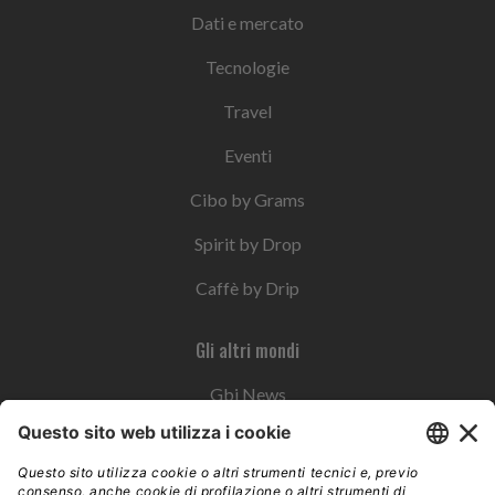
Dati e mercato
Tecnologie
Travel
Eventi
Cibo by Grams
Spirit by Drop
Caffè by Drip
Gli altri mondi
Gbi News
Instoremag