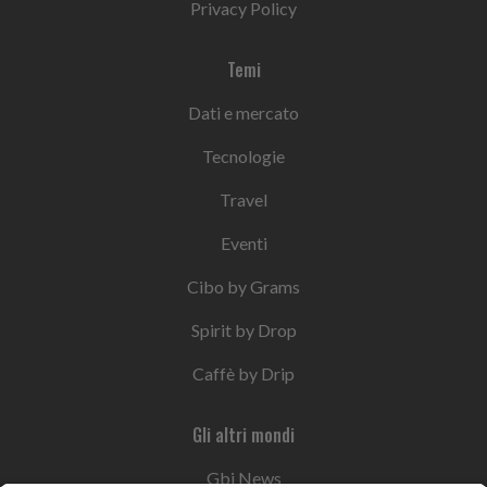
Privacy Policy
Temi
Dati e mercato
Tecnologie
Travel
Eventi
Cibo by Grams
Spirit by Drop
Caffè by Drip
Gli altri mondi
Gbi News