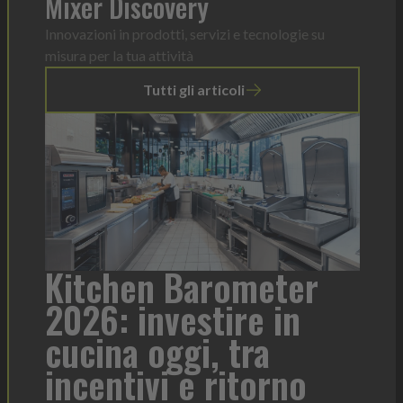
Mixer Discovery
Innovazioni in prodotti, servizi e tecnologie su
misura per la tua attività
Tutti gli articoli
a
Kitchen Barometer
He
2026: investire in
fo
cucina oggi, tra
con
incentivi e ritorno