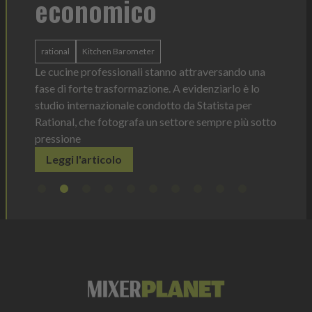
economico
Heinz 
 anno —
La novi
n Italia
ergonom
rational
Kitchen Barometer
e Horeca
dosagg
ati per
Le cucine professionali stanno attraversando una
Legg
fase di forte trasformazione. A evidenziarlo è lo
studio internazionale condotto da Statista per
Rational, che fotografa un settore sempre più sotto
pressione
Leggi l'articolo