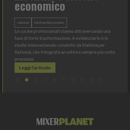
economico
Heinz 
 anno —
La novi
n Italia
ergonom
rational
Kitchen Barometer
e Horeca
dosagg
ati per
Le cucine professionali stanno attraversando una
Legg
fase di forte trasformazione. A evidenziarlo è lo
studio internazionale condotto da Statista per
Rational, che fotografa un settore sempre più sotto
pressione
Leggi l'articolo