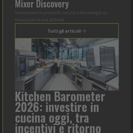
Mixer Discovery
Innovazioni in prodotti, servizi e tecnologie su
misura per la tua attività
Tutti gli articoli
a
Kitchen Barometer
He
2026: investire in
fo
cucina oggi, tra
con
incentivi e ritorno