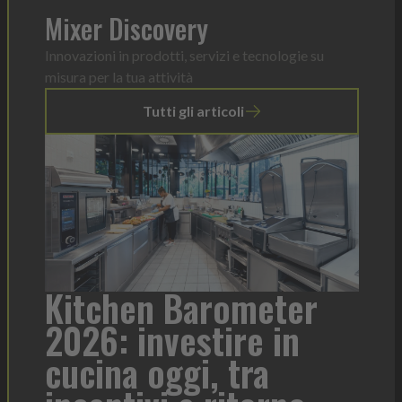
Mixer Discovery
Innovazioni in prodotti, servizi e tecnologie su
misura per la tua attività
Tutti gli articoli
a
Kitchen Barometer
He
2026: investire in
fo
cucina oggi, tra
con