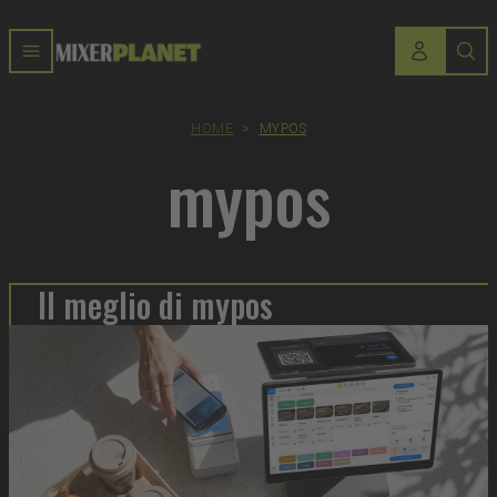
HOME
>
MYPOS
mypos
Il meglio di mypos