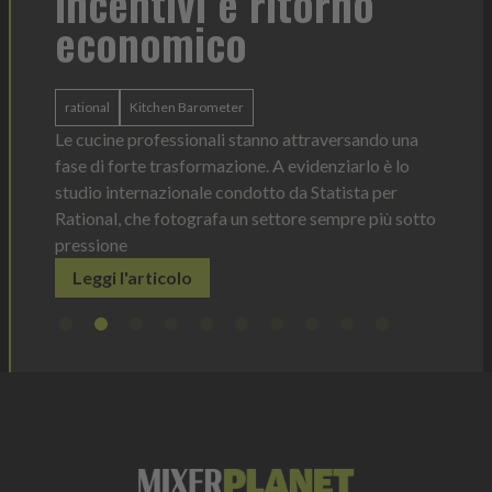
incentivi e ritorno
economico
Heinz 
 anno —
La novi
n Italia
ergonom
rational
Kitchen Barometer
e Horeca
dosagg
ati per
Le cucine professionali stanno attraversando una
Legg
fase di forte trasformazione. A evidenziarlo è lo
studio internazionale condotto da Statista per
Rational, che fotografa un settore sempre più sotto
pressione
Leggi l'articolo