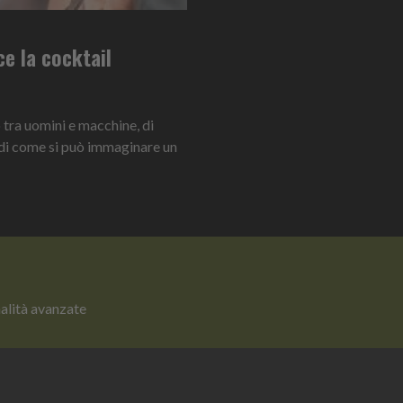
e la cocktail
o tra uomini e macchine, di
, di come si può immaginare un
nalità avanzate