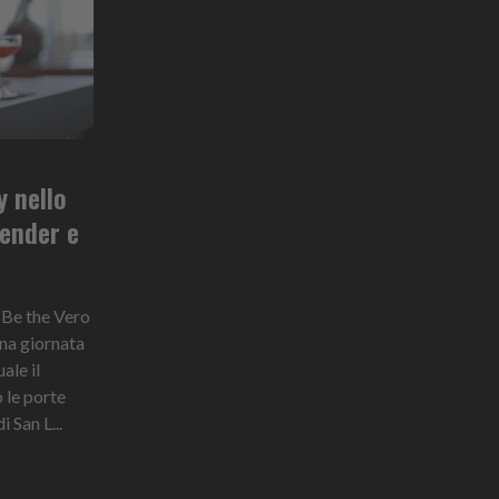
 nello
tender e
 “Be the Vero
na giornata
ale il
le porte
 San L...