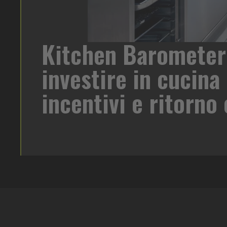
Kitchen Barometer
di birra su
investire in cucina 
oreca un
 target e
incentivi e ritorn