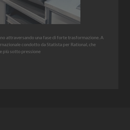
Hei
nno attraversando una fase di forte trasformazione. A
per 
ernazionale condotto da Statista per Rational, che
e più sotto pressione