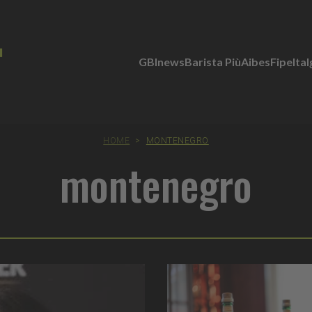
GBInews
Barista Più
Aibes
Fipe
Ita
HOME
>
MONTENEGRO
montenegro