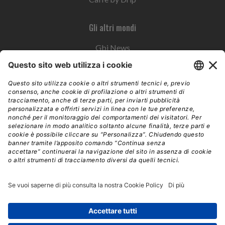
Gli altri mondi
Gbi News
Instoremag
Esplora il gruppo
Edra Edizioni
Edizioni LSWR
LSWR Group
Edra Edizioni
La Tribuna
Mixer è un prodotto del network Edra Edizioni. Direzione, amministrazione,
redazione, pubblicità | © Copyright 2026 – Tutti i diritti riservati | Partita IVA e C.F.