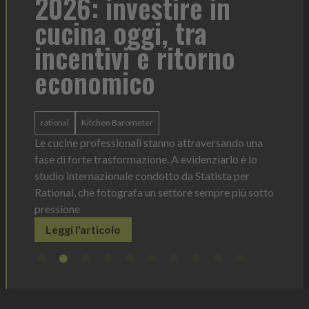
2026: investire in
fo
cucina oggi, tra
con
incentivi e ritorno
economico
Heinz 
 anno —
La novi
n Italia
ergonom
rational
Kitchen Barometer
e Horeca
dosagg
ati per
Le cucine professionali stanno attraversando una
Legg
fase di forte trasformazione. A evidenziarlo è lo
studio internazionale condotto da Statista per
Rational, che fotografa un settore sempre più sotto
pressione
Leggi l'articolo