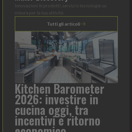
Innovazioni in prodotti, servizi e tecnologie su
misura per la tua attività
Tutti gli articoli
Kitchen Barometer
Hein
2026: investire in
form
cucina oggi, tra
cont
incentivi e ritorno
economico
Heinz Mayo