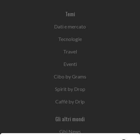
Temi
Dati e mercato
Tecnologie
Travel
Eventi
Cibo by Grams
Spirit by Drop
Caffè by Drip
Gli altri mondi
Gbi News