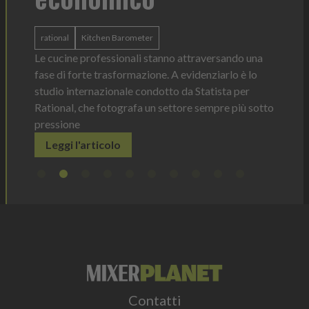
o —
La novità d
alia
ergonomica
rational
Kitchen Barometer
reca
dosaggio s
 per
Le cucine professionali stanno attraversando una
Leggi l'
fase di forte trasformazione. A evidenziarlo è lo
studio internazionale condotto da Statista per
Rational, che fotografa un settore sempre più sotto
pressione
Leggi l'articolo
Contatti