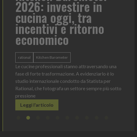
2026: investire in
fo
cucina oggi, tra
con
incentivi e ritorno
economico
Heinz 
 anno —
La novi
n Italia
ergonom
rational
Kitchen Barometer
e Horeca
dosagg
ati per
Le cucine professionali stanno attraversando una
Legg
fase di forte trasformazione. A evidenziarlo è lo
studio internazionale condotto da Statista per
Rational, che fotografa un settore sempre più sotto
pressione
Leggi l'articolo