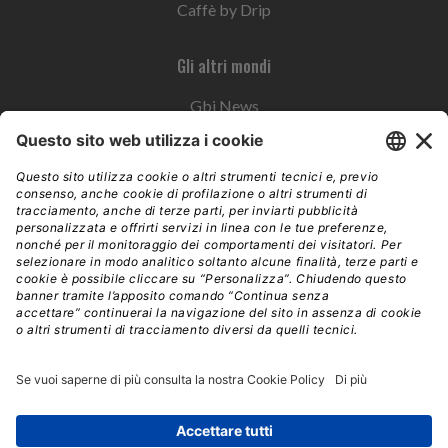
Caffè by Drip
Gli altri mondi
Gbi News
Instoremag
Esplora il gruppo
Edra Edizioni
Edizioni LSWR
LSWR Group
Edra Edizioni
La Tribuna
Mixer è un prodotto del network Edra Edizioni. Direzione, amministrazione,