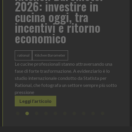
2026: investire in
fo
cucina oggi, tra
con
incentivi e ritorno
economico
Heinz 
 anno —
La novi
n Italia
ergonom
rational
Kitchen Barometer
e Horeca
dosagg
ati per
Le cucine professionali stanno attraversando una
Legg
fase di forte trasformazione. A evidenziarlo è lo
studio internazionale condotto da Statista per
Rational, che fotografa un settore sempre più sotto
pressione
Leggi l'articolo