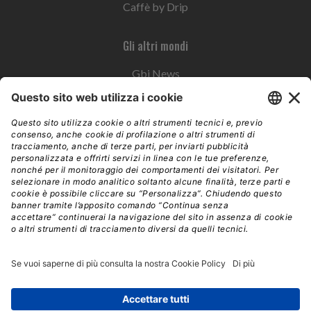
Caffè by Drip
Gli altri mondi
Gbi News
Instoremag
Esplora il gruppo
Edra Edizioni
Edizioni LSWR
LSWR Group
Edra Edizioni
La Tribuna
Mixer è un prodotto del network Edra Edizioni. Direzione, amministrazione,