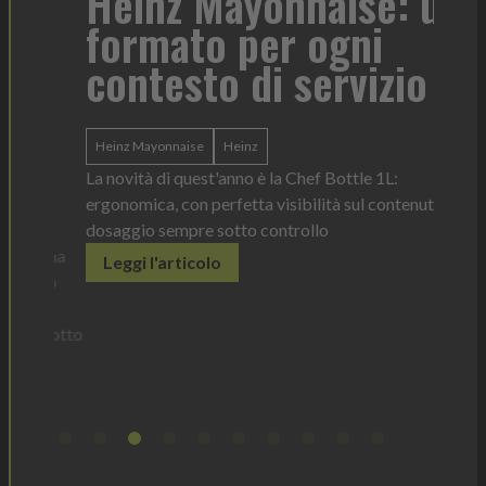
r
Heinz Mayonnaise: un
formato per ogni
Tor
contesto di servizio
di 
l'i
Heinz Mayonnaise
Heinz
ba
La novità di quest'anno è la Chef Bottle 1L:
ergonomica, con perfetta visibilità sul contenuto e
dosaggio sempre sotto controllo
tork
o una
Leggi l'articolo
Il disp
è lo
prodott
er
elimina
ù sotto
Legg