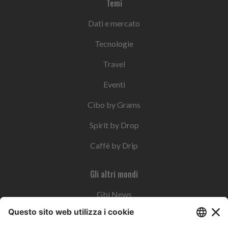
Temi
Dati e mercato
Tecnologie
Travel
Eventi
Cibo by Grams
Spirit by Drop
Caffè by Drip
Gli altri mondi
Gbi News
Instoremag