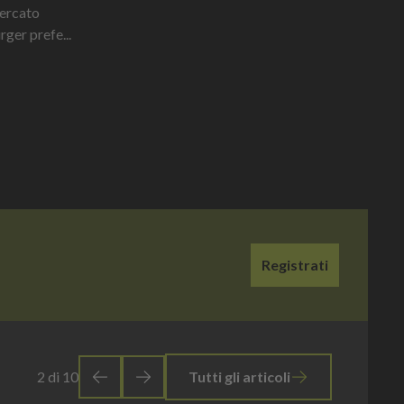
mercato
ger prefe...
Registrati
3
di
10
Tutti gli articoli