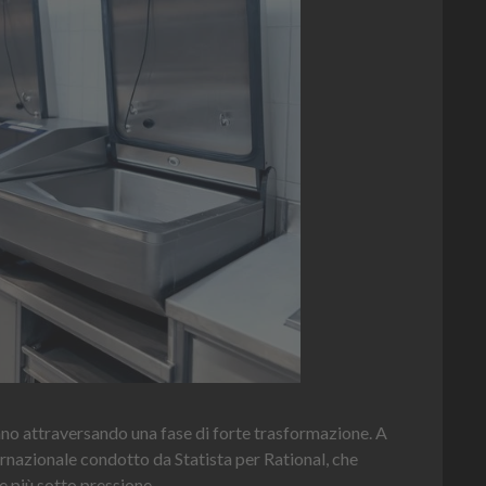
nnaise
Heinz
i quest'anno è la Chef Bottle 1L: ergonomica, con perfetta visibilità
e dosaggio sempre sotto controllo