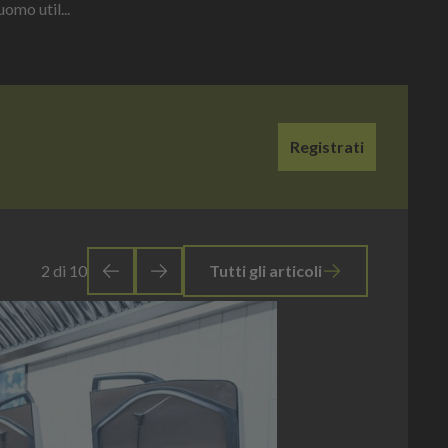
omo util...
Registrati
3
di
10
Tutti gli articoli