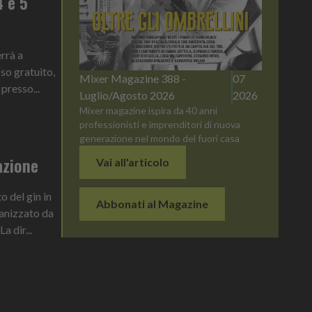
4 e 5
errà a
so gratuito,
Mixer Magazine 388 -
07
presso...
Luglio/Agosto 2026
2026
Mixer magazine ispira da 40 anni
professionisti e imprenditori di nuova
generazione nel mondo del fuori casa
azione
Vai all'articolo
 del gin in
Abbonati al Magazine
anizzato da
a dir...