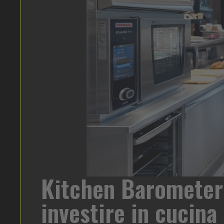
Heinz Mayonn
 di forte trasformazione. A
per ogni cont
atista per Rational, che