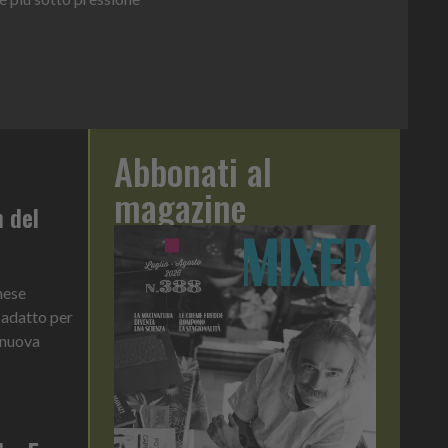
articolo
Abbonati al
magazine
n del
nese
 adatto per
 nuova