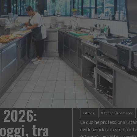
aise: un formato
Heinz Mayo
esto di servizio
La novità d
contenuto 