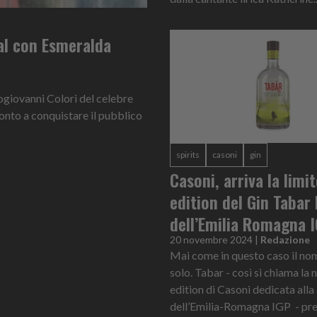
al con Esmeralda
giovanni Colori del celebre
ronto a conquistare il pubblico
spirits
casoni
gin
Casoni, arriva la limi
edition del Gin Tabar
dell’Emilia Romagna 
20 novembre 2024
|
Redazione
Mai come in questo caso il no
solo. Tabar - così si chiama la 
edition di Casoni dedicata alla
dell’Emilia-Romagna IGP - pre