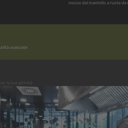
mosse dal mantello a ruota da u
nalità avanzate
er la tua attività