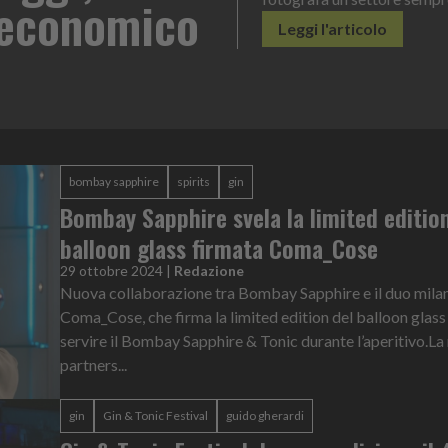
Leggi l'
bombay sapphire
spirits
gin
Bombay Sapphire svela la limited editio
balloon glass firmata Coma_Cose
29 ottobre 2024
|
Redazione
Nuova collaborazione tra Bombay Sapphire e il duo mila
Coma_Cose, che firma la limited edition del balloon glass
servire il Bombay Sapphire & Tonic durante l’aperitivo.La
partners...
gin
Gin & Tonic Festival
guido gherardi