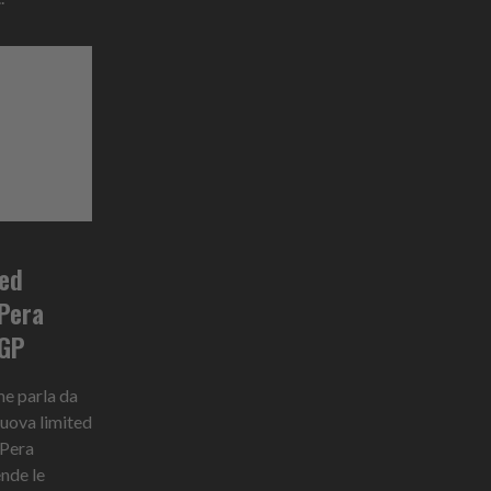
ted
 Pera
IGP
me parla da
nuova limited
 Pera
nde le