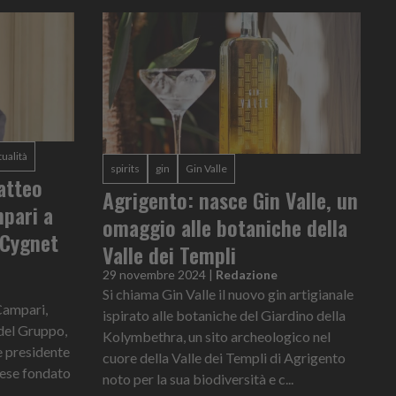
tualità
spirits
gin
Gin Valle
atteo
Agrigento: nasce Gin Valle, un
mpari a
omaggio alle botaniche della
 Cygnet
Valle dei Templi
29 novembre 2024
|
Redazione
Si chiama Gin Valle il nuovo gin artigianale
 Campari,
ispirato alle botaniche del Giardino della
del Gruppo,
Kolymbethra, un sito archeologico nel
e presidente
cuore della Valle dei Templi di Agrigento
llese fondato
noto per la sua biodiversità e c...
.