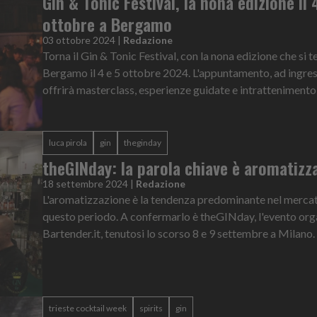
Gin & Tonic Festival, la nona edizione il 
ottobre a Bergamo
03 ottobre 2024
|
Redazione
Torna il Gin & Tonic Festival, con la nona edizione che si t
Bergamo il 4 e 5 ottobre 2024. L'appuntamento, ad ingres
offrirà masterclass, esperienze guidate e intrattenimento 
luca pirola
gin
theginday
theGINday: la parola chiave è aromatizz
18 settembre 2024
|
Redazione
L'aromatizzazione è la tendenza predominante nel mercato
questo periodo. A confermarlo è theGINday, l'evento org
Bartender.it, tenutosi lo scorso 8 e 9 settembre a Milano. L
trieste cocktail week
spirits
gin