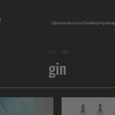
GBInews
Barista Più
Aibes
Fipe
Ita
HOME
>
GIN
gin