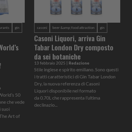
urants
gin
casoni
beer &amp; food attraction
gin
Casoni Liquori, arriva Gin
World’s
Tabar London Dry composto
da sei botaniche
f
13 febbraio 2025
|
Redazione
Stile inglese e spirito emiliano. Sono questi
i tratti caratteristici di Gin Tabar London
Dry, la nuova referenza di Casoni
o
Liquori disponibile nel formato
World’s 50
da 0.70L che rappresenta l’ultima
one che vede
declinazio...
 suoi
 The Art of