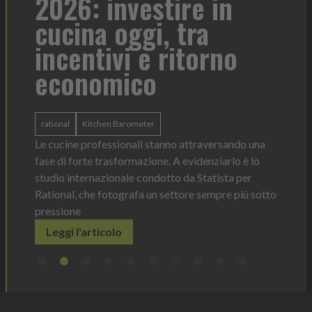
2026: investire in
fo
cucina oggi, tra
con
incentivi e ritorno
economico
Heinz 
 anno —
La novi
n Italia
ergonom
rational
Kitchen Barometer
e Horeca
dosagg
ati per
Le cucine professionali stanno attraversando una
Legg
fase di forte trasformazione. A evidenziarlo è lo
studio internazionale condotto da Statista per
Rational, che fotografa un settore sempre più sotto
pressione
Leggi l'articolo