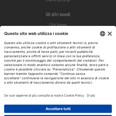
Gli altri mondi
Gbi News
Instoremag
Esplora il gruppo
Edra Edizioni
Edizioni LSWR
LSWR Group
Edra Edizioni
La Tribuna
Mixer è un prodotto del network Edra Edizioni. Direzione, amministrazione,
redazione, pubblicità | © Copyright 2026 – Tutti i diritti riservati | Partita IVA e C.F.