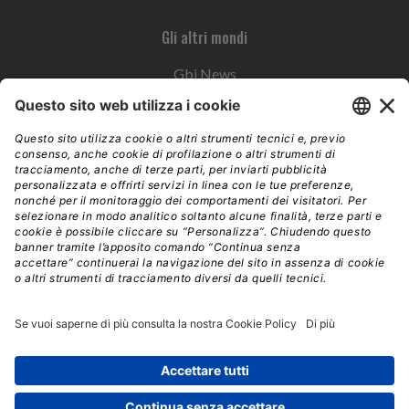
Gli altri mondi
Gbi News
Instoremag
Esplora il gruppo
Edra Edizioni
Edizioni LSWR
LSWR Group
Edra Edizioni
La Tribuna
Mixer è un prodotto del network Edra Edizioni. Direzione, amministrazione,
redazione, pubblicità | © Copyright 2026 – Tutti i diritti riservati | Partita IVA e C.F.