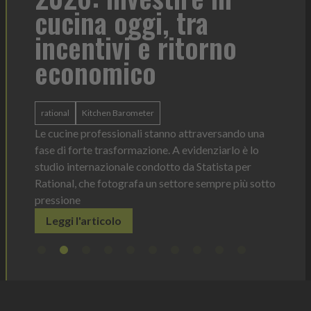
cucina oggi, tra
con
incentivi e ritorno
economico
Heinz 
 anno —
La novi
n Italia
ergonom
rational
Kitchen Barometer
e Horeca
dosagg
ati per
Le cucine professionali stanno attraversando una
Legg
fase di forte trasformazione. A evidenziarlo è lo
studio internazionale condotto da Statista per
Rational, che fotografa un settore sempre più sotto
pressione
Leggi l'articolo