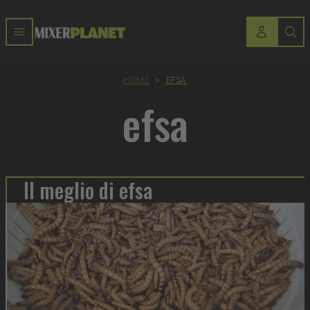
HOME
>
EFSA
efsa
Il meglio di efsa