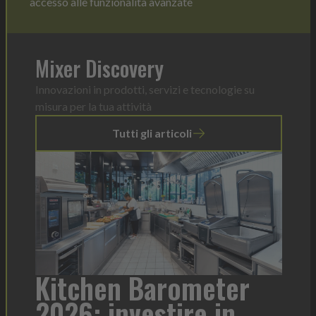
accesso alle funzionalità avanzate
Mixer Discovery
Innovazioni in prodotti, servizi e tecnologie su
misura per la tua attività
Tutti gli articoli
a
Kitchen Barometer
He
2026: investire in
fo