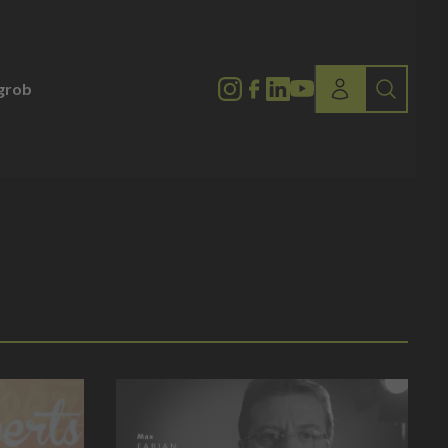
lgrob