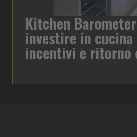
Kitchen Barometer
di birra su
investire in cucina 
oreca un
 target e
incentivi e ritorn