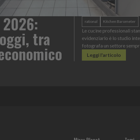
 2026:
rational
Kitchen Barometer
oggi, tra
Le cucine professionali sta
evidenziarlo è lo studio int
o economico
fotografa un settore sempr
Leggi l'articolo
Mixer Planet
Temi