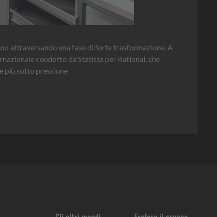
Hei
nno attraversando una fase di forte trasformazione. A
per 
ernazionale condotto da Statista per Rational, che
e più sotto pressione
Gli altri mondi
Esplora il gruppo