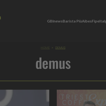
GBInews
Barista Più
Aibes
Fipe
Ita
HOME
>
DEMUS
demus