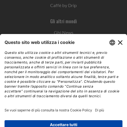
Caffè by Drip
Gli altri mondi
Gbi News
Instoremag
Esplora il gruppo
Edra Edizioni
Edizioni LSWR
LSWR Group
Edra Edizioni
La Tribuna
Mixer è un prodotto del network Edra Edizioni. Direzione, amministrazione,