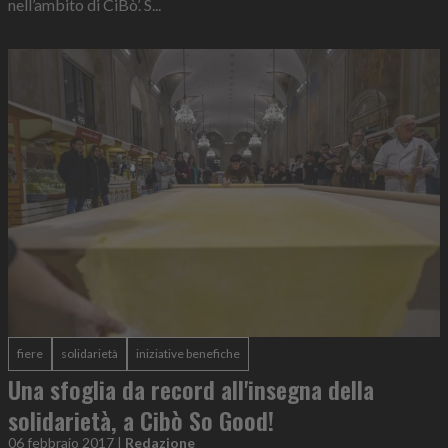
nell’ambito di CiBò’. S...
fiere
solidarietà
iniziative benefiche
Una sfoglia da record all'insegna della
solidarietà, a Cibò So Good!
06 febbraio 2017
|
Redazione