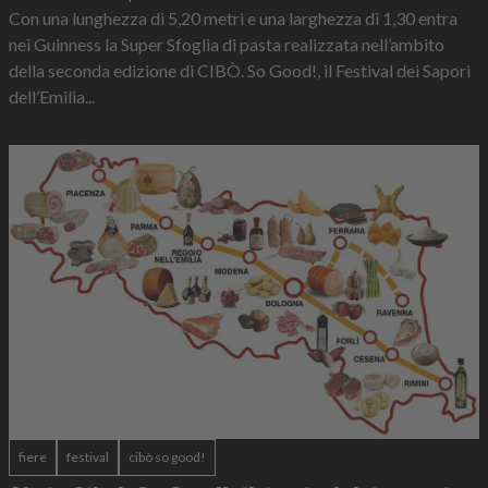
Con una lunghezza di 5,20 metri e una larghezza di 1,30 entra
nei Guinness la Super Sfoglia di pasta realizzata nell’ambito
della seconda edizione di CIBÒ. So Good!, il Festival dei Sapori
dell’Emilia...
fiere
festival
cibò so good!