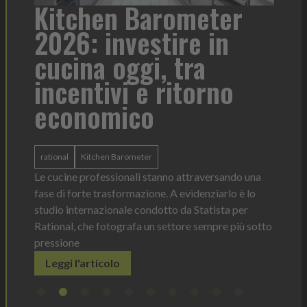
a
Kitchen Barometer
He
2026: investire in
fo
cucina oggi, tra
con
incentivi e ritorno
economico
Heinz 
 anno —
La novi
n Italia
ergonom
rational
Kitchen Barometer
e Horeca
dosagg
ati per
Le cucine professionali stanno attraversando una
Legg
fase di forte trasformazione. A evidenziarlo è lo
studio internazionale condotto da Statista per
Rational, che fotografa un settore sempre più sotto
pressione
Leggi l'articolo