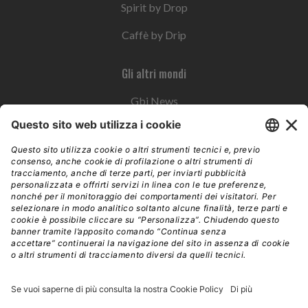
Spirit by Drop
Caffè by Drip
Gli altri mondi
Gbi News
Instoremag
Esplora il gruppo
Edra Edizioni
Edizioni LSWR
LSWR Group
Edra Edizioni
La Tribuna