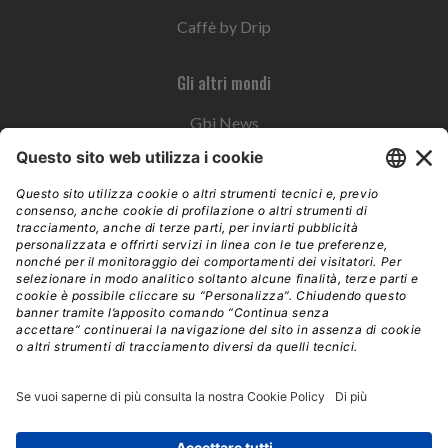
Caffè by Drip
Gli altri mondi
Gbi News
Instoremag
Esplora il gruppo
Edra Edizioni
Edizioni LSWR
LSWR Group
Edra Edizioni
La Tribuna
Mixer è un prodotto del network Edra Edizioni. Direzione, amministrazione,