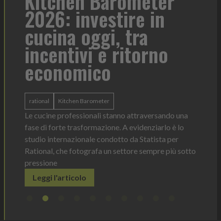
a
Kitchen Barometer
He
2026: investire in
fo
cucina oggi, tra
con
incentivi e ritorno
economico
Heinz 
 anno —
La novi
n Italia
ergonom
rational
Kitchen Barometer
e Horeca
dosagg
ati per
Le cucine professionali stanno attraversando una
Legg
fase di forte trasformazione. A evidenziarlo è lo
studio internazionale condotto da Statista per
Rational, che fotografa un settore sempre più sotto
pressione
Leggi l'articolo