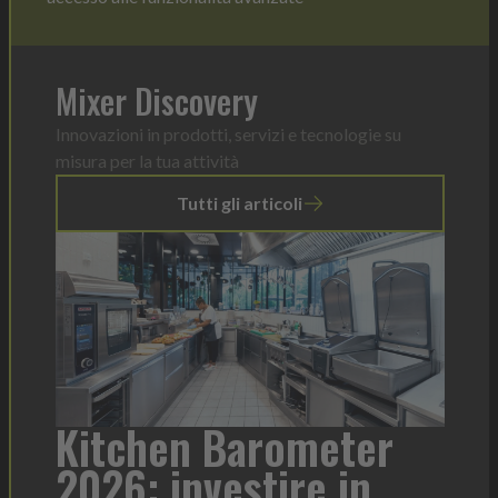
Mixer Discovery
Innovazioni in prodotti, servizi e tecnologie su
misura per la tua attività
Tutti gli articoli
a
Kitchen Barometer
He
2026: investire in
fo