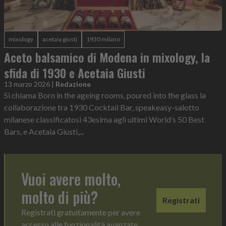
mixology
acetaia giusti
1930 milano
Aceto balsamico di Modena in mixology, la
sfida di 1930 e Acetaia Giusti
13 marzo 2026
|
Redazione
Si chiama Born in the ageing rooms, poured into the glass la
collaborazione tra 1930 Cocktail Bar, speakeasy-salotto
milanese classificatosi 43esima agli ultimi World’s 50 Best
Bars, e Acetaia Giusti,...
Vuoi avere molto,
molto di più?
Registrati
Registrati gratuitamente per avere
accesso alle funzionalità avanzate