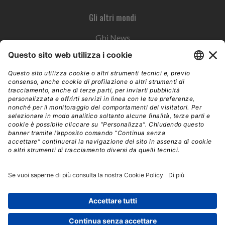
Gli altri mondi
Gbi News
Instoremag
Esplora il gruppo
Edra Edizioni
Edizioni LSWR
LSWR Group
Edra Edizioni
La Tribuna
Mixer è un prodotto del network Edra Edizioni. Direzione, amministrazione,
redazione, pubblicità | © Copyright 2026 – Tutti i diritti riservati | Partita IVA e C.F.
14392510963