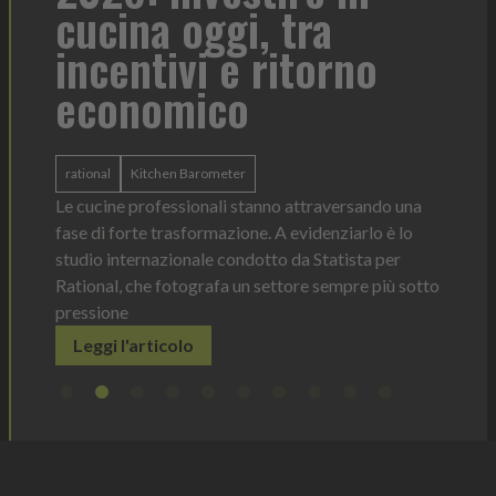
cucina oggi, tra
con
incentivi e ritorno
economico
Heinz 
 anno —
La novi
n Italia
ergonom
rational
Kitchen Barometer
e Horeca
dosagg
ati per
Le cucine professionali stanno attraversando una
Legg
fase di forte trasformazione. A evidenziarlo è lo
studio internazionale condotto da Statista per
Rational, che fotografa un settore sempre più sotto
pressione
Leggi l'articolo