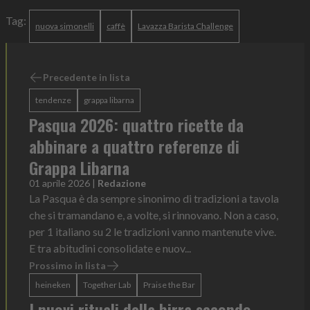
Tag:
nuova simonelli
caffè
Lavazza Barista Challenge
Precedente in lista
tendenze
grappa libarna
Pasqua 2026: quattro ricette da
abbinare a quattro referenze di
Grappa Libarna
01 aprile 2026
|
Redazione
La Pasqua è da sempre sinonimo di tradizioni a tavola
che si tramandano e, a volte, si rinnovano. Non a caso,
per 1 italiano su 2 le tradizioni vanno mantenute vive.
E tra abitudini consolidate e nuov...
Prossimo in lista
heineken
Together Lab
Praise the Bar
I nuovi rituali della birra secondo