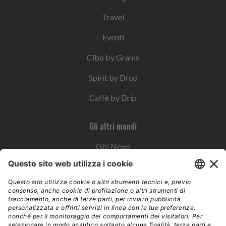
Travel
Eventi
Cibo by Grams
Spirit by Drop
Caffè by Drip
Gli altri mondi
Gbi News
Instoremag
Esplora il gruppo
Edra Edizioni