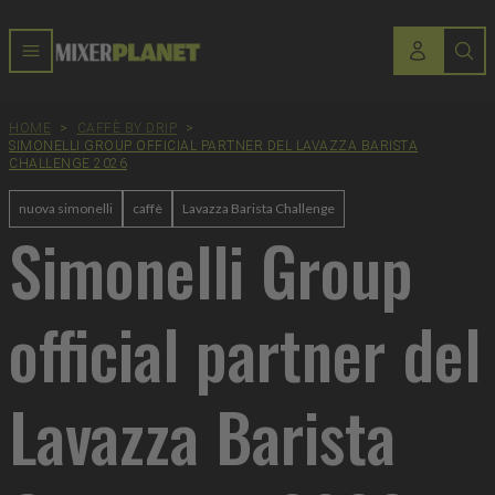
HOME
>
CAFFÈ BY DRIP
>
SIMONELLI GROUP OFFICIAL PARTNER DEL LAVAZZA BARISTA
CHALLENGE 2026
nuova simonelli
caffè
Lavazza Barista Challenge
Simonelli Group
official partner del
Lavazza Barista