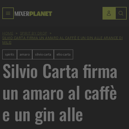
HOME
>
SPIRIT BY DROP
>
SILVIO CARTA FIRMA UN AMARO AL CAFFÈ E UN GIN ALLE ARANCE DI
MILIS
spirits
amaro
silvio carta
elio carta
Silvio Carta firma
un amaro al caffè
e un gin alle