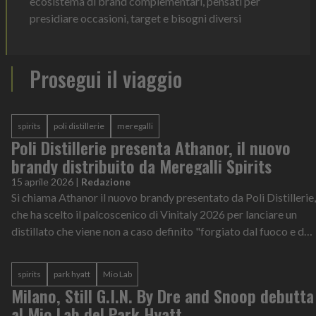
ecosistema di brand complementari, pensati per
presidiare occasioni, target e bisogni diversi
Prosegui il viaggio
spirits
poli distillerie
meregalli
Poli Distillerie presenta Athanor, il nuovo
brandy distribuito da Meregalli Spirits
15 aprile 2026
|
Redazione
Si chiama Athanor il nuovo brandy presentato da Poli Distillerie,
che ha scelto il palcoscenico di Vinitaly 2026 per lanciare un
distillato che viene non a caso definito "forgiato dal fuoco e dal
temp...
spirits
park hyatt
Mio Lab
Milano, Still G.I.N. By Dre and Snoop debutta
al Mio Lab del Park Hyatt