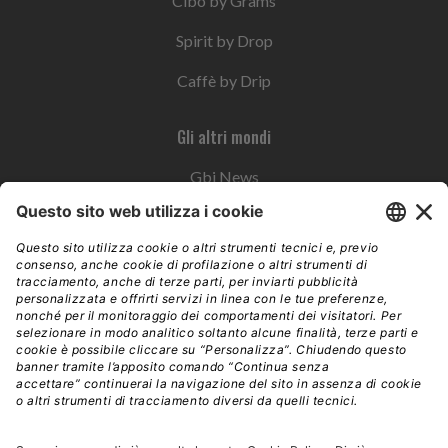
Cibo by Grams
Spirit by Drop
Caffè by Drip
Gli altri mondi
Gbi News
Instoremag
Esplora il gruppo
Edra Edizioni
Edizioni LSWR
LSWR Group
Edra Edizioni