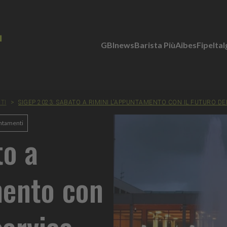
GBInews
Barista Più
Aibes
Fipe
Ita
TI
>
SIGEP 2023: SABATO A RIMINI L'APPUNTAMENTO CON IL FUTURO D
ntamenti
to a
mento con
service