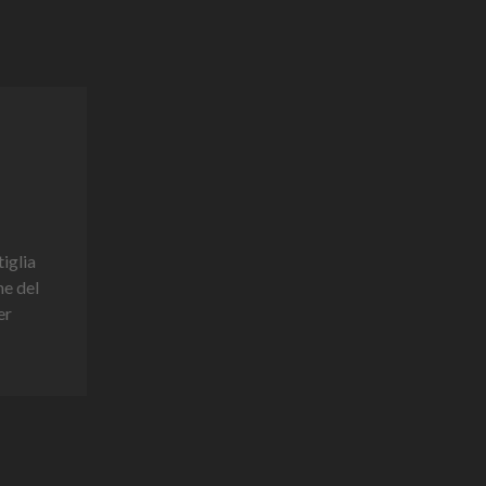
tiglia
ne del
er