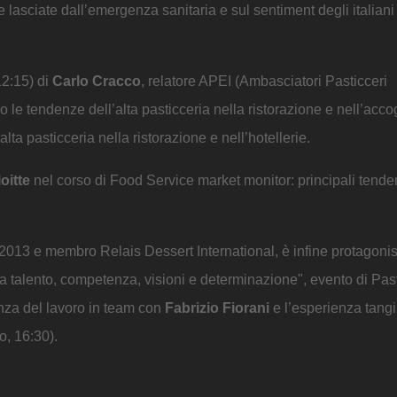
asciate dall’emergenza sanitaria e sul sentiment degli italiani 
12:15) di
Carlo Cracco
, relatore APEI (Ambasciatori Pasticceri
o le tendenze dell’alta pasticceria nella ristorazione e nell’acc
’alta pasticceria nella ristorazione e nell’hotellerie.
oitte
nel corso di Food Service market monitor: principali tend
2013 e membro Relais Dessert International, è infine protagonist
a talento, competenza, visioni e determinazione", evento di Pas
anza del lavoro in team con
Fabrizio Fiorani
e l’esperienza tangi
o, 16:30).