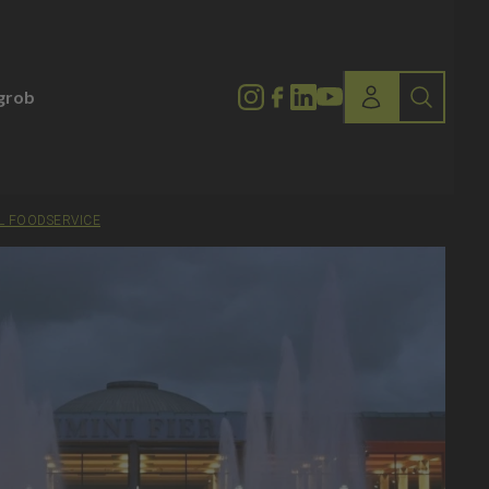
lgrob
EL FOODSERVICE