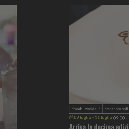
tiramisu world cup
francesco redi
09 luglio - 11 luglio
09:00 -
Arriva la decima ediz