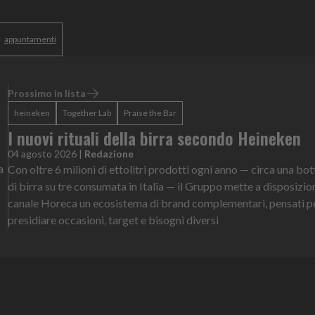
appuntamenti
Prossimo in lista
heineken
Together Lab
Praise the Bar
I nuovi rituali della birra secondo Heineken
04 agosto 2026
|
Redazione
a
Con oltre 6 milioni di ettolitri prodotti ogni anno — circa una bot
di birra su tre consumata in Italia — il Gruppo mette a disposizio
canale Horeca un ecosistema di brand complementari, pensati p
presidiare occasioni, target e bisogni diversi