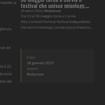
rispetto ai
festival che unisce mixology,
cucina e pizza d’autore
23 marzo 2026
|
Redazione
Dal 23 al 30 maggio torna a Cervia
Alto Cocktail Festival, festival indipendente
che unisce mixology, cucina e pizza d’autore.
oglienza
Non un evento con banchi di assaggio, ma una
vera esperienza di confronto...
enze ed
Data
18 gennaio 2023
a il 22
Autore
Redazione
ticceria
bile del