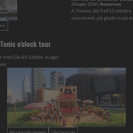
20 luglio 2026
|
Redazione
A Treviso, dal 9 all’11 ottobre.
concorrenti, più giudici e più ev
tion
n Tonic o'clock tour
Irish Gin BV Edition. In ogni
onic
the coca-cola company
Lido Coca-Cola