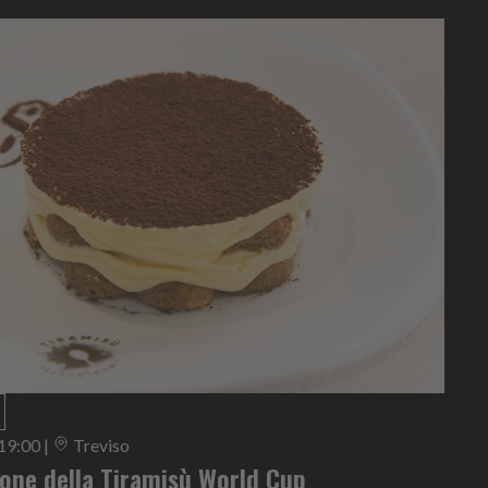
 19:00
|
Treviso
ione della Tiramisù World Cup