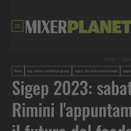
HOME
>
EVEN
fiere
ieg - italian exhibition group
sigep - the dolce world expo
appu
Sigep 2023: saba
Rimini l'appunta
il futuro del food