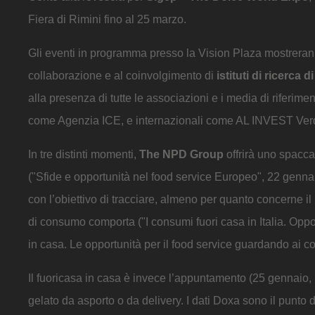
Fiera di Rimini fino al 25 marzo.
Gli eventi in programma presso la Vision Plaza mostreranno
collaborazione e al coinvolgimento di
istituti di ricerc
alla presenza di tutte le associazioni e i media di riferimen
come Agenzia ICE, e internazionali come AL INVEST Verde
In tre distinti momenti,
The NPD Group
offrirà uno spacca
("Sfide e opportunità nel food service Europeo", 22 gennaio,
con l’obiettivo di tracciare, almeno per quanto concerne i
di consumo comporta ("I consumi fuori casa in Italia. Oppo
in casa. Le opportunità per il food service guardando ai 
Il fuoricasa in casa è invece l’appuntamento (25 gennaio,
gelato da asporto o da delivery. I dati Doxa sono il punto 