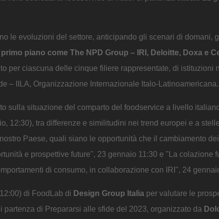
 le evoluzioni del settore, anticipando gli scenari di domani, g
a di primo piano come The NPD Group – IRI, Deloitte, Doxa e 
to per ciascuna delle cinque filiere rappresentate, di istituzioni 
 – IILA, Organizzazione Internazionale Italo-Latinoamericana.
to sulla situazione del comparto del foodservice a livello italian
 12:30), tra differenze e similitudini nei trend europei e a stelle
l nostro Paese, quali siano le opportunità che il cambiamento de
rtunità e prospettive future", 23 gennaio 11:30 e "La colazione f
comportamenti di consumo, in collaborazione con IRI", 24 gennaio
 12:00) di FoodLab di
Design Group Italia
per valutare le prospet
di partenza di Prepararsi alle sfide del 2023, organizzato da
Dol