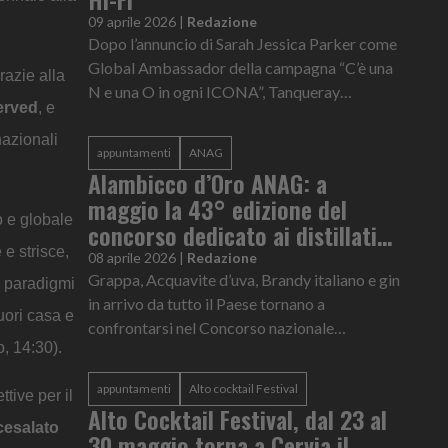
09 aprile 2026
|
Redazione
Dopo l’annuncio di Sarah Jessica Parker come
Global Ambassador della campagna “C’è una
razie alla
N e una O in ogni ICONA”, Tanqueray
Cerved
, e
prosegue il suo percorso in Italia con “NON il
solito aperitivo”, un progetto...
nazionali
appuntamenti
ANAG
Alambicco d’Oro ANAG: a
maggio la 43° edizione del
o e globale
concorso dedicato ai distillati
 e strisce,
italiani
08 aprile 2026
|
Redazione
Grappa, Acquavite d’uva, Brandy italiano e gin
i paradigmi
in arrivo da tutto il Paese tornano a
uori casa e
confrontarsi nel Concorso nazionale
, 14:30).
Alambicco d’Oro ANAG, la vetrina che ogni
anno celebra e premia l’eccellenza de...
appuntamenti
Alto cocktail Festival
tive per il
Alto Cocktail Festival, dal 23 al
cesalato
30 maggio torna a Cervia il