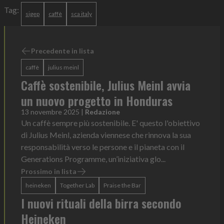
Tag:
sigep
caffè
sca italy
Precedente in lista
caffè
julius meinl
Caffè sostenibile, Julius Meinl avvia
un nuovo progetto in Honduras
13 novembre 2025
|
Redazione
Un caffè sempre più sostenibile. E' questo l'obiettivo
di Julius Meinl, azienda viennese che rinnova la sua
responsabilità verso le persone e il pianeta con il
Generations Programme, un’iniziativa glo...
Prossimo in lista
heineken
Together Lab
Praise the Bar
I nuovi rituali della birra secondo
Heineken