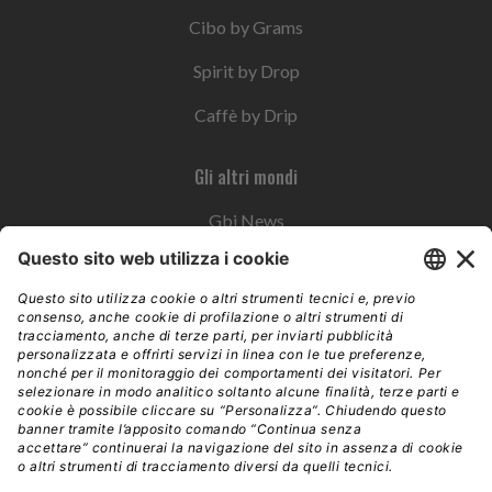
Cibo by Grams
Spirit by Drop
Caffè by Drip
Gli altri mondi
Gbi News
Instoremag
Esplora il gruppo
Edra Edizioni
Edizioni LSWR
LSWR Group