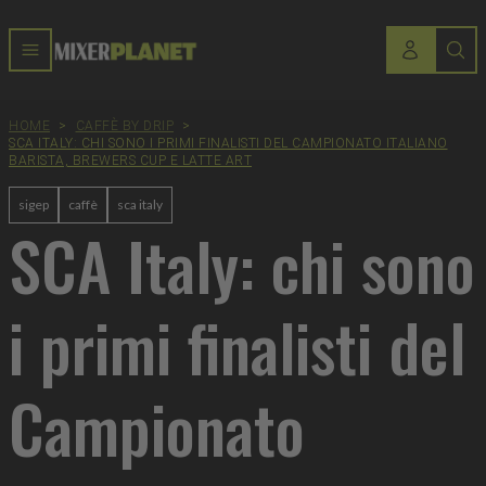
HOME
>
CAFFÈ BY DRIP
>
SCA ITALY: CHI SONO I PRIMI FINALISTI DEL CAMPIONATO ITALIANO
BARISTA, BREWERS CUP E LATTE ART
sigep
caffè
sca italy
SCA Italy: chi sono
i primi finalisti del
Campionato