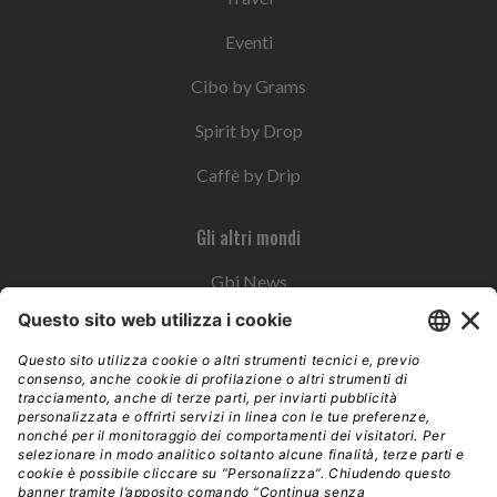
Eventi
Cibo by Grams
Spirit by Drop
Caffè by Drip
Gli altri mondi
Gbi News
Instoremag
Esplora il gruppo
Edra Edizioni
Edizioni LSWR