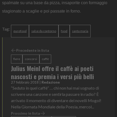
spalmate su una base da pizza, insaporite con formaggio
stagionato a scaglie e poi passate in forno.
Tag:
eurofood
salse da contorno
food
santa maria
Precedente in lista
fiere
concorsi
caffè
Julius Meinl offre il caffè ai poeti
nascosti e premia i versi più belli
27 febbraio 2018
|
Redazione
“Seduto in quel caffè” … chi non hai mai sognato di
scrivere una canzone e sentirla passare in radio? È
arrivato il momento di diventare dei novelli Mogol!
Nella Giornata Mondiale della Poesia, mercol...
Prossimo in lista