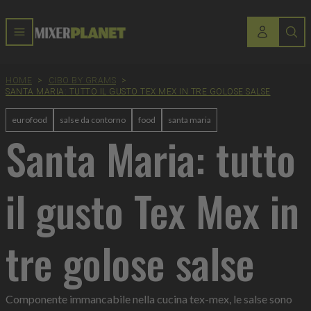
HOME
>
CIBO BY GRAMS
>
SANTA MARIA: TUTTO IL GUSTO TEX MEX IN TRE GOLOSE SALSE
eurofood
salse da contorno
food
santa maria
Santa Maria: tutto
il gusto Tex Mex in
tre golose salse
Componente immancabile nella cucina tex-mex, le salse sono