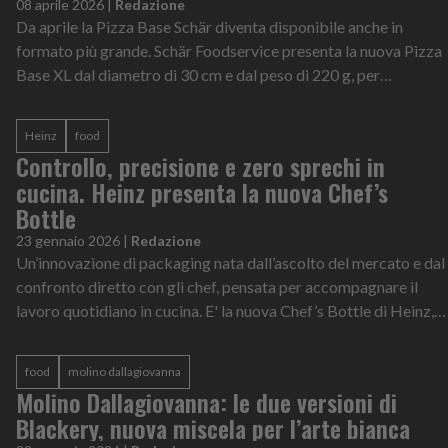
08 aprile 2026
|
Redazione
Da aprile la Pizza Base Schär diventa disponibile anche in
formato più grande. Schär Foodservice presenta la nuova Pizza
Base XL dal diametro di 30 cm e dal peso di 220 g, per
avvicinarsi ancora di pi...
Heinz
food
Controllo, precisione e zero sprechi in
cucina. Heinz presenta la nuova Chef’s
Bottle
23 gennaio 2026
|
Redazione
Un’innovazione di packaging nata dall’ascolto del mercato e dal
confronto diretto con gli chef, pensata per accompagnare il
lavoro quotidiano in cucina. E' la nuova Chef’s Bottle di Heinz,
la bottigli...
food
molino dallagiovanna
Molino Dallagiovanna: le due versioni di
Blackery, nuova miscela per l’arte bianca