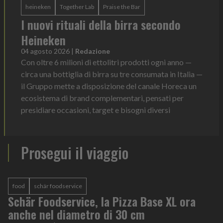
heineken
Together Lab
Praise the Bar
I nuovi rituali della birra secondo
Heineken
04 agosto 2026
|
Redazione
Con oltre 6 milioni di ettolitri prodotti ogni anno —
circa una bottiglia di birra su tre consumata in Italia —
il Gruppo mette a disposizione del canale Horeca un
ecosistema di brand complementari, pensati per
presidiare occasioni, target e bisogni diversi
Prosegui il viaggio
food
schär foodservice
Schär Foodservice, la Pizza Base XL ora
anche nel diametro di 30 cm