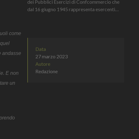
dei Pubblici Esercizi di Confcommercio che
dal 16 giugno 1945 rappresenta esercenti
di bar, ristoranti, caffè, trattorie e pasticcerie
di tutta Italia, che...
ruoli come
 quel
Data
te andasse
27 marzo 2023
Autore
Redazione
le. E non
ntare un
 prendo