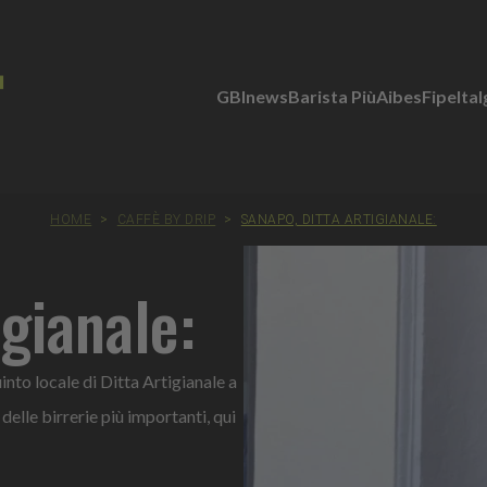
GBInews
Barista Più
Aibes
Fipe
Ita
HOME
>
CAFFÈ BY DRIP
>
SANAPO, DITTA ARTIGIANALE:
gianale:
nto locale di Ditta Artigianale a
delle birrerie più importanti, qui