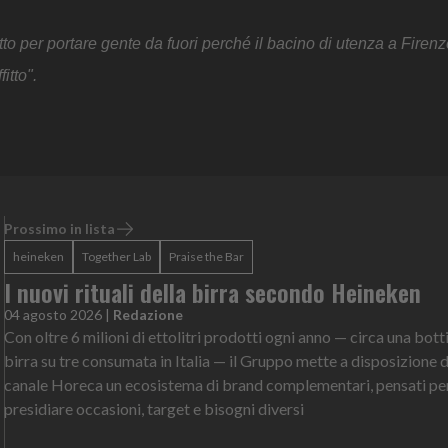
o per portare gente da fuori perché il bacino di utenza a Firenze 
itto".
Prossimo in lista
heineken
Together Lab
Praise the Bar
I nuovi rituali della birra secondo Heineken
04 agosto 2026
|
Redazione
Con oltre 6 milioni di ettolitri prodotti ogni anno — circa una botti
birra su tre consumata in Italia — il Gruppo mette a disposizione 
canale Horeca un ecosistema di brand complementari, pensati pe
presidiare occasioni, target e bisogni diversi