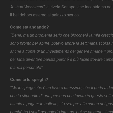
Joshua Weissman”,
ci rivela Sanapo, che incontriamo nel 
il bel dehors esterno al palazzo storico.
Come sta andando?
"Bene, ma un problema serio che bloccherà la mia crescita:
sono pronto per aprire, potevo aprire la settimana scorsa
anche a fronte di un investimento del genere rimane il p
per farla diventare barista perché è più facile trovare cam
manca personale".
Come te lo spieghi?
"Me lo spiego che è un lavoro durissimo, che ti porta a dei s
che lo stipendio di una persona che lavora in questo setto
attento a pagare le bollette, sto sempre alla canna del ga
perché ho i soldi per poterlo fare, no, qui se va bene si 