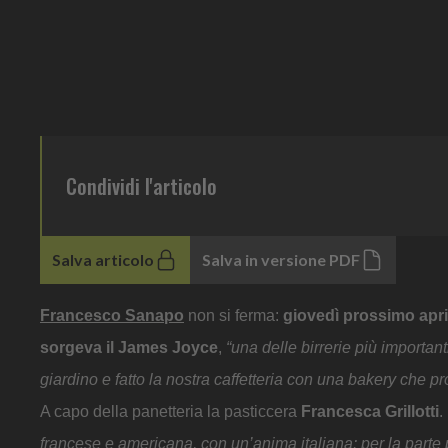
Condividi l'articolo
Salva articolo
Salva in versione PDF
Francesco Sanapo
non si ferma:
giovedì prossimo aprirà
sorgeva il James Joyce
,
“una delle birrerie più importanti
giardino e fatto la nostra caffetteria con una bakery che produ
A capo della panetteria la pasticcera
Francesca Grillotti
.
francese e americana, con un’anima italiana: per la part