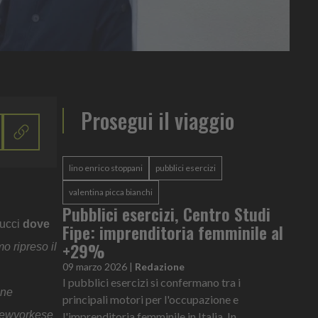
Prosegui il viaggio
lino enrico stoppani
pubblici esercizi
valentina picca bianchi
Pubblici esercizi, Centro Studi
rucci
dove
Fipe: imprenditoria femminile al
+29%
mo ripreso il
09 marzo 2026
|
Redazione
I pubblici esercizi si confermano tra i
one
principali motori per l'occupazione e
 newyorkese
l'imprenditoria femminile in Italia. In