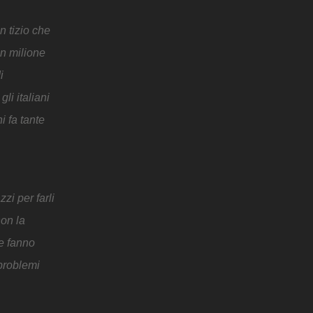
n tizio che
un milione
i
li italiani
i fa tante
zzi per farli
non la
e fanno
 problemi