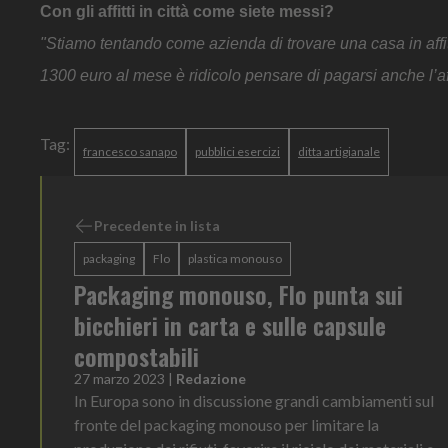
Con gli affitti in città come siete messi?
"Stiamo tentando come azienda di trovare una casa in affitt
1300 euro al mese è ridicolo pensare di pagarsi anche l’aff
Tag:
francesco sanapo
pubblici esercizi
ditta artigianale
Precedente in lista
packaging
Flo
plastica monouso
Packaging monouso, Flo punta sui
bicchieri in carta e sulle capsule
compostabili
27 marzo 2023
|
Redazione
In Europa sono in discussione grandi cambiamenti sul
fronte del packaging monouso per limitare la