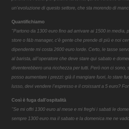
un’evoluzione di questo settore, che sta morendo di mancan
Quantifichiamo
"Partono da 1300 euro fino ad arrivare ai 1500 in media, po
store o f&b manager, c’è gente che prende di più e noi ce
dipendente mi costa 2600 euro lorde. Certo, le tasse ser
al barista, all’operatore che deve stare qui sabato e domen
diventerebbero una ricchezza per tutti. Però non ci sono, 
posso aumentare i prezzi: già il mangiare fuori, lo stare fu
lusso, devi vendere l’espresso e il croissant a 5 euro? Fors
Così è fuga dall’ospitalità
"Se mi offri 1300 euro al mese e mi freghi i sabati le dom
sempre 1300 euro ma il sabato e la domenica me ne vado