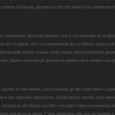
cantiere del locale, giocato sui toni del verde in un continuum tr
 il personale. Ma serio davvero, non è una favoletta né un gioc
 ma non ho gente, ed è un investimento da un milione e passa di
roblema delle risorse umane. Dalla scuola stiamo formando gente
erieri, stiamo cercando di spostare le pedine ma è sempre una dif
acrifici di vita enormi. Lavori quando gli altri sono liberi e il p
re è uno stipendio bassissimo. Quindi faccio sacrifici e poi devo
s, non posso dire faccio sacrifici e mi vado a fare una vacanza a
mangia una pizza al mese. È una situazione che non po' portare a