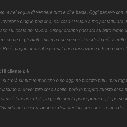
o, avrei voglia di vendere tutto e dire basta. Oggi parlavo con u
i lavorano cinque persone, sai cosa ci vuole a me per fatturare 
sse sul costo del lavoro. Bisognerebbe passare su altre forme d
, come negli Stati Uniti ma non so se è il modello più corretto, g
tto. Però magari andrebbe pensata una tassazione inferiore per ch
 il cliente c’è
si tirerà su tutti le maniche e se oggi ho protetto tutti i miei raga
ualcuno di dover fare sei su sette, però io proprio questa cosa 
 umano è fondamentale, la gente non la puoi spremere, le person
ttivando un’assicurazione medica per tutti per cui se hanno dei
".