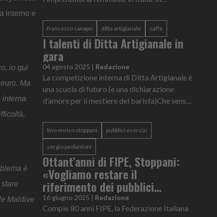
occasione della Giornata Internazionale della
a interno e
Donna, il Centro Studi di Fipe-Confc...
francesco sanapo
ditta artigianale
caffè
I talenti di Ditta Artigianale in
gara
04 agosto 2025
|
Redazione
o, io qui
La competizione interna di Ditta Artigianale è
 euro. Ma
una scuola di futuro (e una dichiarazione
 interna
d’amore per il mestiere del barista)Che senso
ha una competizione interna tra baristi? Se a
ficoltà,
chiederlo fosse un...
lino enrico stoppani
pubblici esercizi
sergio paolantoni
Ottant’anni di FIPE, Stoppani:
roblema è
«Vogliamo restare il
riferimento dei pubblici
 stare
esercizi»
16 giugno 2025
|
Redazione
lle Maldive
Compie 80 anni FIPE, la Federazione Italiana