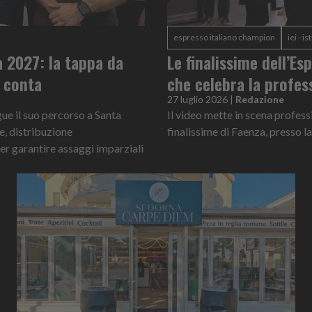
espresso italiano champion
iei - i
ia 2027: la tappa da
Le finalissime dell’E
è conta
che celebra la profes
27 luglio 2026
|
Redazione
gue il suo percorso a Santa
Il video mette in scena profess
e, distribuzione
finalissime di Faenza, press
per garantire assaggi imparziali