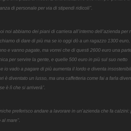
za di personale per via di stipendi ridicoli".
i noi abbiamo dei piani di carriera all’interno dell’azienda per 
rchiamo di dare di più ma se io oggi dò a un ragazzo 1300 euro,
vono e vanno pagate, ma vorrei che di questi 2600 euro una par
ica per servire la gente, e quelle 500 euro in più sul suo netto
se io vado a pagare di più aumenta il lordo e diventa insostenibi
ori è diventato un lusso, ma una caffetteria come fai a farla dive
e è lì che si arriverà".
eniche preferisco andare a lavorare in un’azienda che fa calzini:
 al mare".