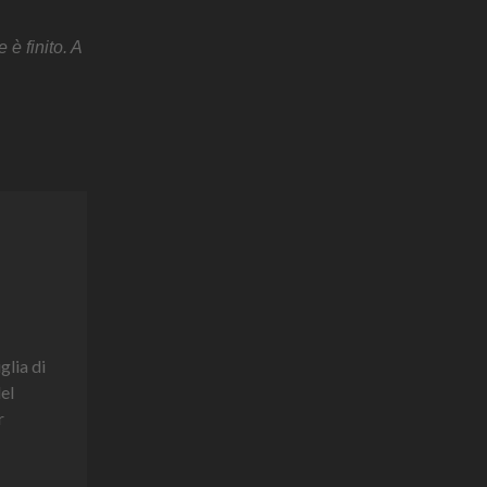
è finito. A
glia di
del
r