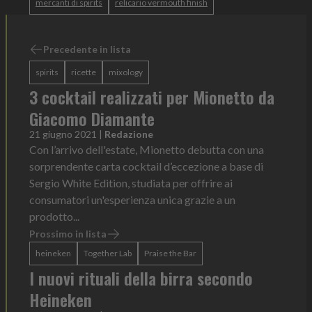
mercanti di spirits
relicario vermouth finish
Precedente in lista
spirits
ricette
mixology
3 cocktail realizzati per Mionetto da
Giacomo Diamante
21 giugno 2021
|
Redazione
Con l’arrivo dell'estate, Mionetto debutta con una
sorprendente carta cocktail d’eccezione a base di
Sergio White Edition, studiata per offrire ai
consumatori un'esperienza unica grazie a un
prodotto...
Prossimo in lista
heineken
Together Lab
Praise the Bar
I nuovi rituali della birra secondo
Heineken