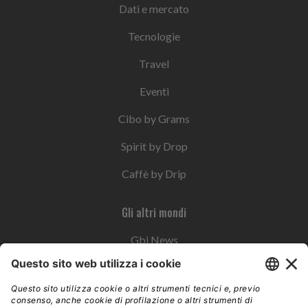
Dati e mercato
Tecnologie
Travel
Eventi
Cibo by Grams
Spirit by Drop
Caffè by Drip
Gli altri mondi
Gbi News
Instoremag
Esplora il gruppo