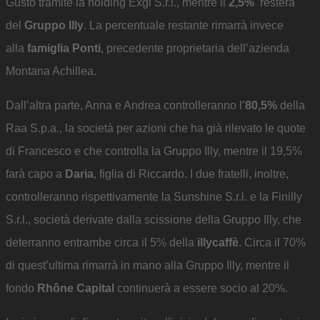
Gusto tramite la holding Exgi S.r.l., mentre il
2,5%
resterà
del
Gruppo Illy
. La percentuale restante rimarrà invece
alla
famiglia Ponti
, precedente proprietaria dell’azienda
Montana Achillea.
Dall’altra parte, Anna e Andrea controlleranno l’
80,5%
della
Raa S.p.a., la società per azioni che ha già rilevato le quote
di Francesco e che controlla la Gruppo Illy, mentre il 19,5%
farà capo a
Daria
, figlia di Riccardo. I due fratelli, inoltre,
controlleranno rispettivamente la Sunshine S.r.l. e la Finilly
S.r.l., società derivate dalla scissione della Gruppo Illy, che
deterranno entrambe circa il 5% della
illycaffè
. Circa il 70%
di quest’ultima rimarrà in mano alla Gruppo Illy, mentre il
fondo
Rhône Capital
continuerà a essere socio al 20%.