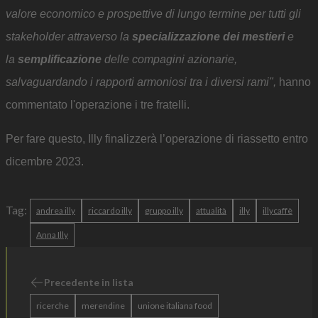
valore economico e prospettive di lungo termine per tutti gli
stakeholder
attraverso la
specializzazione dei mestieri
e
la
semplificazione
delle compagini azionarie,
salvaguardando i rapporti armoniosi tra i diversi rami",
hanno
commentato l'operazione i tre fratelli.
Per fare questo, Illy finalizzerà l’operazione di riassetto entro
dicembre 2023.
Tag:
andrea illy
riccardo illy
gruppo illy
attualità
illy
illycaffè
Anna Illy
Precedente in lista
ricerche
merendine
unione italiana food