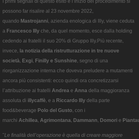
I primi segnali di questo esito e l’inizio del procedimento si
possono far risalire al 23 novembre 2022,
quando
Mastrojanni
, azienda enologica di Illy, viene ceduta
a
Francesco Illy
che, da quel momento, esce dalla holding
cedendo ai fratelli il suo 20% di Gruppo Illy.Più recente,
invece,
la notizia della
ristrutturazione in tre nuove
società
,
Exgi
,
Finilly
e Sunshine
, segno di una
riorganizzazione interna che doveva preludere a mutamenti
ancora più consistenti: ecco quindi ora concretizzarsi
l’attribuzione ai fratelli
Andrea
e
Anna
della maggioranza
assoluta di
illycaffè
, e a
Riccardo Illy
della parte
food&beverage
Polo del Gusto
, con i
marchi
Achillea
,
Agrimontana
,
Dammann
,
Domori
e
Pianta
"
Le finalità dell’operazione è quella di creare maggiore