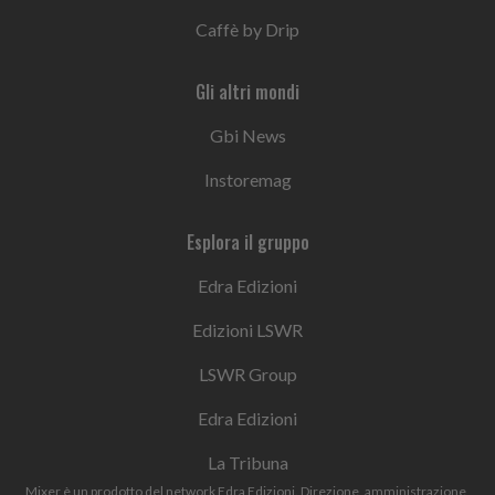
Caffè by Drip
Gli altri mondi
Gbi News
Instoremag
Esplora il gruppo
Edra Edizioni
Edizioni LSWR
LSWR Group
Edra Edizioni
La Tribuna
Mixer è un prodotto del network Edra Edizioni. Direzione, amministrazione,