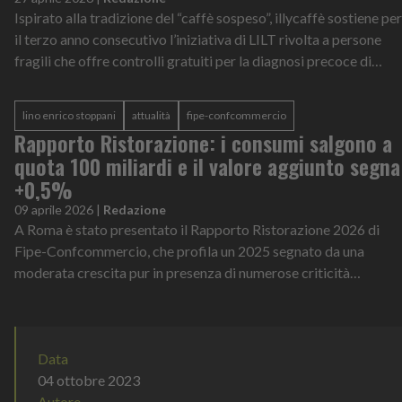
Ispirato alla tradizione del “caffè sospeso”, illycaffè sostiene per
il terzo anno consecutivo l’iniziativa di LILT rivolta a persone
fragili che offre controlli gratuiti per la diagnosi precoce di
tumori.
lino enrico stoppani
attualità
fipe-confcommercio
Rapporto Ristorazione: i consumi salgono a
quota 100 miliardi e il valore aggiunto segna
+0,5%
09 aprile 2026
|
Redazione
A Roma è stato presentato il Rapporto Ristorazione 2026 di
Fipe-Confcommercio, che profila un 2025 segnato da una
moderata crescita pur in presenza di numerose criticità
strutturali e di un contesto s...
Data
04 ottobre 2023
Autore